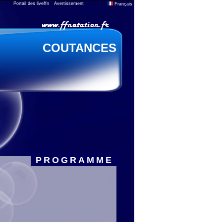
Portail des liveffn
Avertissement
Français
COUTANCES
PROGRAMME