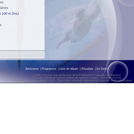
ies
Séries
n 100 m Dos)
s
Bienvenue
|
Programme
|
Liste de départ
|
Résultats
|
En Direct
liveffn.com est une production de la Fédération Française de Natation
Ce site exploite le logiciel fédéral de natation course : extraNat-Pocket
© 2011 liveffn.com version : 2.01 - Tous droits réservés reproduction interdite sans autorisatio