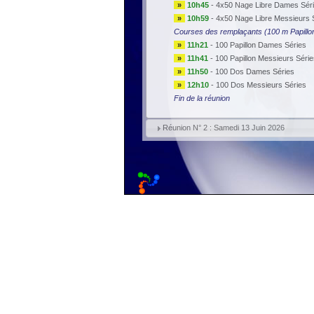
»
10h45
-
4x50 Nage Libre Dames Sér
»
10h59
-
4x50 Nage Libre Messieurs 
Courses des remplaçants (100 m Papillo
»
11h21
-
100 Papillon Dames Séries
»
11h41
-
100 Papillon Messieurs Série
»
11h50
-
100 Dos Dames Séries
»
12h10
-
100 Dos Messieurs Séries
Fin de la réunion
Réunion N° 2 : Samedi 13 Juin 2026