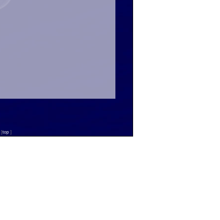
n
[
top
]