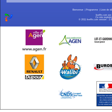
Bienvenue
|
Programme
|
Liste de d
liveffn.com est
Ce site exploite
© 2011 liveffn.com version : 2.