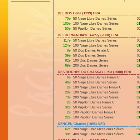
DELBOS Lena (1999) FRA
70e
50 Nage Libre Dames Séries
0
100e
100 Nage Libre Dames Séries
01
50e
50 Papillon Dames Séries
0
DELHERM-NDIAYE Awaly (2000) FRA
117e
50 Nage Libre Dames Séries
0
124e
100 Nage Libre Dames Séries
01
8e
50 Dos Dames Finale C
0
39e
50 Dos Dames Séries
0
82e
100 Dos Dames Séries
01
69e
200 Dos Dames Séries
02
DES ROCHES DU CHASSAY Lizia (2000) FRA
6e
50 Nage Libre Dames Finale C
0
46e
50 Nage Libre Dames Séries
0
2e
100 Nage Libre Dames Finale C
01
29e
100 Nage Libre Dames Séries
01
73e
200 Nage Libre Dames Séries
02
2e
50 Papillon Dames Finale C
0
32e
50 Papillon Dames Séries
0
2e
100 Papillon Dames Finale C
01
22e
100 Papillon Dames Séries
01
KENGEN Charles (1998) NED
62e
200 Nage Libre Messieurs Séries
02
38e
400 Nage Libre Messieurs Séries
04