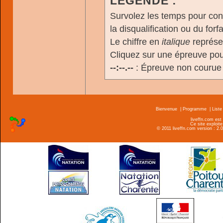
LÉGENDE :
Survolez les temps pour cons
la disqualification ou du forfa
Le chiffre en
italique
représen
Cliquez sur une épreuve pour
--:--.--
: Épreuve non courue
Bienvenue
|
Programme
|
Liste
liveffn.com est
Ce site exploite
© 2011 liveffn.com version : 2.