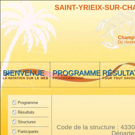
SAINT-YRIEIX-SUR-C
Champio
Du Vendr
BIENVENUE
PROGRAMME
RÉSULTA
LA NATATION SUR LE WEB
PROGRAMMATION
POUR TOUT SAVOI
Programme
Résultats
Structures
Code de la structure : 4
Participants
Départ