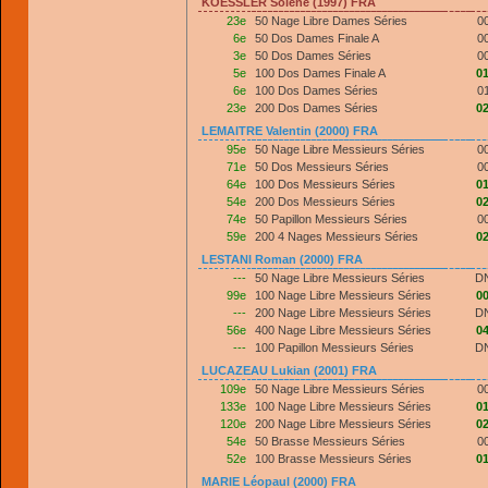
KOESSLER Solene (1997) FRA
23e
50 Nage Libre Dames Séries
0
6e
50 Dos Dames Finale A
0
3e
50 Dos Dames Séries
0
5e
100 Dos Dames Finale A
01
6e
100 Dos Dames Séries
0
23e
200 Dos Dames Séries
02
LEMAITRE Valentin (2000) FRA
95e
50 Nage Libre Messieurs Séries
0
71e
50 Dos Messieurs Séries
0
64e
100 Dos Messieurs Séries
01
54e
200 Dos Messieurs Séries
02
74e
50 Papillon Messieurs Séries
0
59e
200 4 Nages Messieurs Séries
02
LESTANI Roman (2000) FRA
---
50 Nage Libre Messieurs Séries
D
99e
100 Nage Libre Messieurs Séries
00
---
200 Nage Libre Messieurs Séries
D
56e
400 Nage Libre Messieurs Séries
04
---
100 Papillon Messieurs Séries
D
LUCAZEAU Lukian (2001) FRA
109e
50 Nage Libre Messieurs Séries
0
133e
100 Nage Libre Messieurs Séries
01
120e
200 Nage Libre Messieurs Séries
02
54e
50 Brasse Messieurs Séries
0
52e
100 Brasse Messieurs Séries
01
MARIE Léopaul (2000) FRA