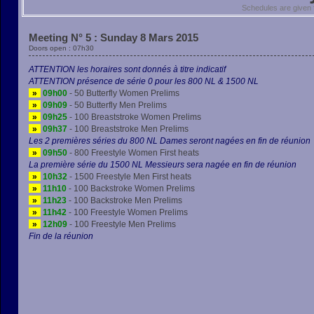
Schedules are given
Meeting N° 5 : Sunday 8 Mars 2015
Doors open : 07h30
ATTENTION les horaires sont donnés à titre indicatif
ATTENTION présence de série 0 pour les 800 NL & 1500 NL
»
09h00
- 50 Butterfly Women Prelims
»
09h09
- 50 Butterfly Men Prelims
»
09h25
- 100 Breaststroke Women Prelims
»
09h37
- 100 Breaststroke Men Prelims
Les 2 premières séries du 800 NL Dames seront nagées en fin de réunion
»
09h50
- 800 Freestyle Women First heats
La première série du 1500 NL Messieurs sera nagée en fin de réunion
»
10h32
- 1500 Freestyle Men First heats
»
11h10
- 100 Backstroke Women Prelims
»
11h23
- 100 Backstroke Men Prelims
»
11h42
- 100 Freestyle Women Prelims
»
12h09
- 100 Freestyle Men Prelims
Fin de la réunion