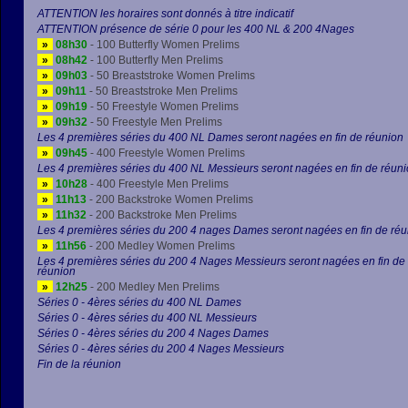
ATTENTION les horaires sont donnés à titre indicatif
ATTENTION présence de série 0 pour les 400 NL & 200 4Nages
»
08h30
- 100 Butterfly Women Prelims
»
08h42
- 100 Butterfly Men Prelims
»
09h03
- 50 Breaststroke Women Prelims
»
09h11
- 50 Breaststroke Men Prelims
»
09h19
- 50 Freestyle Women Prelims
»
09h32
- 50 Freestyle Men Prelims
Les 4 premières séries du 400 NL Dames seront nagées en fin de réunion
»
09h45
- 400 Freestyle Women Prelims
Les 4 premières séries du 400 NL Messieurs seront nagées en fin de réun
»
10h28
- 400 Freestyle Men Prelims
»
11h13
- 200 Backstroke Women Prelims
»
11h32
- 200 Backstroke Men Prelims
Les 4 premières séries du 200 4 nages Dames seront nagées en fin de ré
»
11h56
- 200 Medley Women Prelims
Les 4 premières séries du 200 4 Nages Messieurs seront nagées en fin de
réunion
»
12h25
- 200 Medley Men Prelims
Séries 0 - 4ères séries du 400 NL Dames
Séries 0 - 4ères séries du 400 NL Messieurs
Séries 0 - 4ères séries du 200 4 Nages Dames
Séries 0 - 4ères séries du 200 4 Nages Messieurs
Fin de la réunion