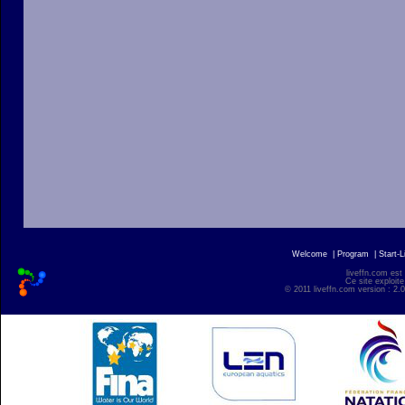
Welcome
|
Program
|
Start-L
liveffn.com est
Ce site exploite
© 2011 liveffn.com version : 2.