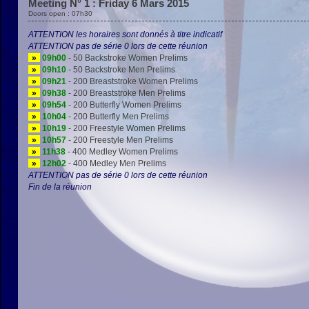
Meeting N° 1 : Friday 6 Mars 2015
Doors open : 07h30
ATTENTION les horaires sont donnés à titre indicatif
ATTENTION pas de série 0 lors de cette réunion
»
09h00
- 50 Backstroke Women Prelims
»
09h10
- 50 Backstroke Men Prelims
»
09h21
- 200 Breaststroke Women Prelims
»
09h38
- 200 Breaststroke Men Prelims
»
09h54
- 200 Butterfly Women Prelims
»
10h04
- 200 Butterfly Men Prelims
»
10h19
- 200 Freestyle Women Prelims
»
10h57
- 200 Freestyle Men Prelims
»
11h38
- 400 Medley Women Prelims
»
12h02
- 400 Medley Men Prelims
ATTENTION pas de série 0 lors de cette réunion
Fin de la réunion