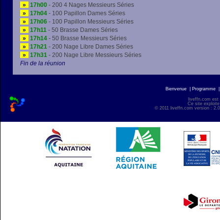
»
17h00
- 200 4 Nages Messieurs Séries
»
17h04
- 100 Papillon Dames Séries
»
17h06
- 100 Papillon Messieurs Séries
»
17h11
- 50 Brasse Dames Séries
»
17h14
- 50 Brasse Messieurs Séries
»
17h21
- 200 Nage Libre Dames Séries
»
17h31
- 200 Nage Libre Messieurs Séries
Fin de la réunion
Bienvenue
|
Programme
liveffn.com est
Ce site exploite
© 2011 liveffn.com version : 2.