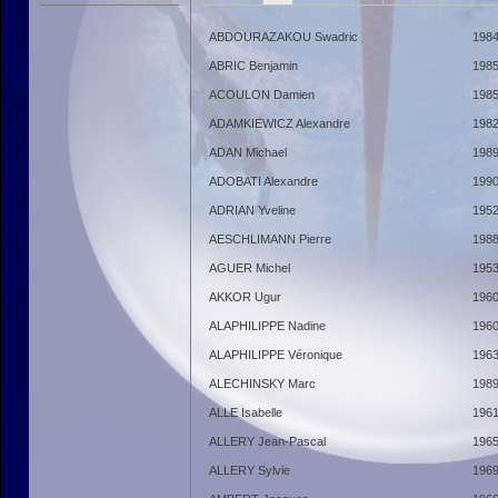
ABDOURAZAKOU Swadric
198
ABRIC Benjamin
198
ACOULON Damien
198
ADAMKIEWICZ Alexandre
198
ADAN Michael
198
ADOBATI Alexandre
199
ADRIAN Yveline
195
AESCHLIMANN Pierre
198
AGUER Michel
195
AKKOR Ugur
196
ALAPHILIPPE Nadine
196
ALAPHILIPPE Véronique
196
ALECHINSKY Marc
198
ALLE Isabelle
196
ALLERY Jean-Pascal
196
ALLERY Sylvie
196