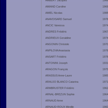
AMBERT Jacques
196
AMIAND Caroline
196
AMIEL Nicolas
198
ANAVOISARD Samuel
197
ANCIC Vanessa
197
ANDRES Frédéric
196
ANDRIEUX Geraldine
197
ANGONIN Christele
197
ANPILOVA Anastasia
197
ANSART Frédéric
197
ANTONINI Joseph
193
ARAGON François
197
ARASSUS Anne-Laure
198
ARAUJO BLANCO Catarina
197
ARMBRUSTER Frédéric
196
ARNAL-BREZUN Sophie
196
ARNAUD Anne
196
ARNAUD-ROUX Mireille
196