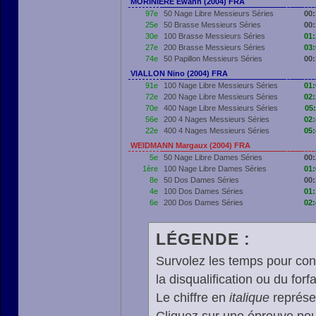
MORINIERE Ewann (2004) FRA
97e
50 Nage Libre Messieurs Séries
00:
25e
50 Brasse Messieurs Séries
00:
30e
100 Brasse Messieurs Séries
01:
27e
200 Brasse Messieurs Séries
03:
74e
50 Papillon Messieurs Séries
00:
VIALLON Nino (2004) FRA
91e
100 Nage Libre Messieurs Séries
01:
72e
200 Nage Libre Messieurs Séries
02:
70e
400 Nage Libre Messieurs Séries
05:
56e
200 4 Nages Messieurs Séries
02:
22e
400 4 Nages Messieurs Séries
05:
WEIDMANN Margaux (2004) FRA
5e
50 Nage Libre Dames Séries
00:
1ère
100 Nage Libre Dames Séries
01:
8e
50 Dos Dames Séries
00:
4e
100 Dos Dames Séries
01:
6e
200 Dos Dames Séries
02:
LÉGENDE :
Survolez les temps pour cons
la disqualification ou du forfa
Le chiffre en
italique
représen