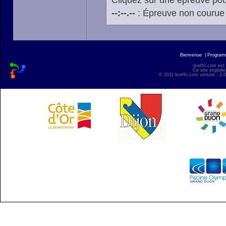
Cliquez sur une épreuve pour
--:--.--
: Épreuve non courue
Bienvenue
|
Progra
liveffn.com est
Ce site exploite
© 2011 liveffn.com version : 2.