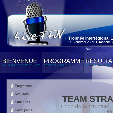
Trophée Interrégional L
Du Vendredi 23 au Dimanche 2
BIENVENUE
PROGRAMME
RÉSULTA
LA NATATION SUR LE WEB
PROGRAMMATION
POUR TOUT SAVOI
Programme
Résultats
TEAM STRA
Structures
Code de la structure
Participants
Dép