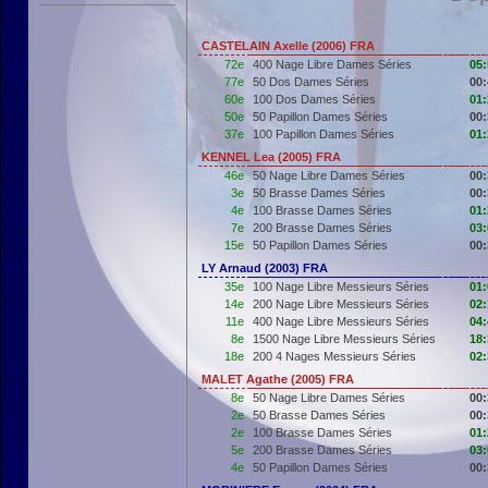
CASTELAIN Axelle (2006) FRA
72e
400 Nage Libre Dames Séries
05:
77e
50 Dos Dames Séries
00:
60e
100 Dos Dames Séries
01:
50e
50 Papillon Dames Séries
00:
37e
100 Papillon Dames Séries
01:
KENNEL Lea (2005) FRA
46e
50 Nage Libre Dames Séries
00:
3e
50 Brasse Dames Séries
00:
4e
100 Brasse Dames Séries
01:
7e
200 Brasse Dames Séries
03:
15e
50 Papillon Dames Séries
00:
LY Arnaud (2003) FRA
35e
100 Nage Libre Messieurs Séries
01:
14e
200 Nage Libre Messieurs Séries
02:
11e
400 Nage Libre Messieurs Séries
04:
8e
1500 Nage Libre Messieurs Séries
18:
18e
200 4 Nages Messieurs Séries
02:
MALET Agathe (2005) FRA
8e
50 Nage Libre Dames Séries
00:
2e
50 Brasse Dames Séries
00:
2e
100 Brasse Dames Séries
01:
5e
200 Brasse Dames Séries
03:
4e
50 Papillon Dames Séries
00: