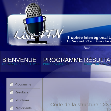
Trophée Interrégional L
Du Vendredi 23 au Dimanche 2
BIENVENUE
PROGRAMME
RÉSULTA
LA NATATION SUR LE WEB
PROGRAMMATION
POUR TOUT SAVOI
Programme
Résultats
Structures
Code de la structure : 
Participants
D