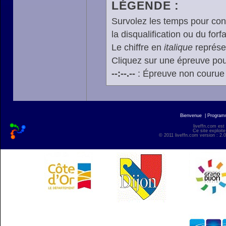
LÉGENDE :
Survolez les temps pour cons
la disqualification ou du forfa
Le chiffre en
italique
représen
Cliquez sur une épreuve pour
--:--.--
: Épreuve non courue
Bienvenue
|
Progra
liveffn.com est
Ce site exploite
© 2011 liveffn.com version : 2.