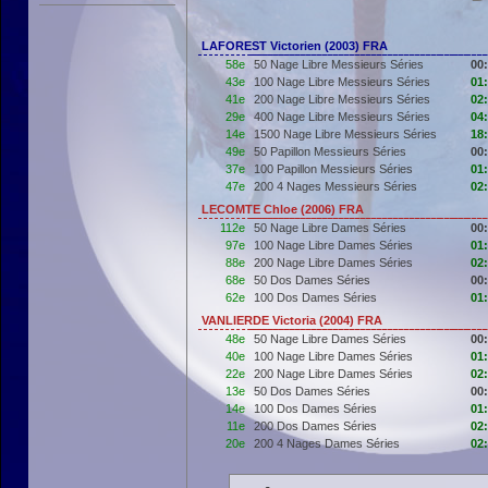
LAFOREST Victorien (2003) FRA
58e
50 Nage Libre Messieurs Séries
00
43e
100 Nage Libre Messieurs Séries
01
41e
200 Nage Libre Messieurs Séries
02
29e
400 Nage Libre Messieurs Séries
04
14e
1500 Nage Libre Messieurs Séries
18
49e
50 Papillon Messieurs Séries
00
37e
100 Papillon Messieurs Séries
01
47e
200 4 Nages Messieurs Séries
02
LECOMTE Chloe (2006) FRA
112e
50 Nage Libre Dames Séries
00
97e
100 Nage Libre Dames Séries
01
88e
200 Nage Libre Dames Séries
02
68e
50 Dos Dames Séries
00
62e
100 Dos Dames Séries
01
VANLIERDE Victoria (2004) FRA
48e
50 Nage Libre Dames Séries
00
40e
100 Nage Libre Dames Séries
01
22e
200 Nage Libre Dames Séries
02
13e
50 Dos Dames Séries
00
14e
100 Dos Dames Séries
01
11e
200 Dos Dames Séries
02
20e
200 4 Nages Dames Séries
02