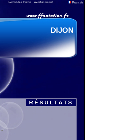
Portail des liveffn
Avertissement
Français
DIJON
RÉSULTATS