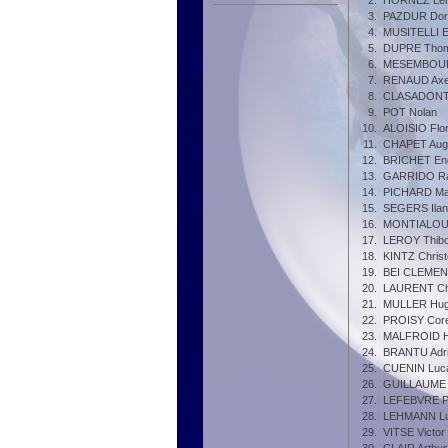
2.
HORNEZ Len
3.
PAZDUR Dor
4.
MUSITELLI 
5.
DUPRE Tho
6.
MESEMBOUR
7.
RENAUD Axe
8.
CLASADONT
9.
POT Nolan
10.
ALOISIO Flor
11.
CHAPET Augu
12.
BRICHET En
13.
GARRIDO Ra
14.
PICHARD Ma
15.
SEGERS Ila
16.
MONTIALOUX 
17.
LEROY Thib
18.
KINTZ Christ
19.
BEI CLEMENT
20.
LAURENT Ch
21.
MULLER Hu
22.
PROISY Core
23.
MALFROID 
24.
BRANTU Adr
25.
CUENIN Luc
26.
GUILLAUME 
27.
LEFEBVRE P
28.
LEHMANN L
29.
VITSE Victor