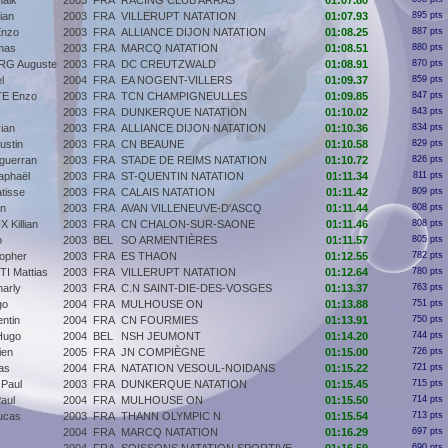
aik
2003
FRA
RACING CLUB ARRAS
01:07.80
ian
2003
FRA
VILLERUPT NATATION
01:07.93
895 pts
Enzo
2003
FRA
ALLIANCE DIJON NATATION
01:08.25
887 pts
mas
2003
FRA
MARCQ NATATION
01:08.51
880 pts
G Auguste
2003
FRA
DC CREUTZWALD
01:08.91
870 pts
l
2004
FRA
EA NOGENT-VILLERS
01:09.37
859 pts
E Enzo
2003
FRA
TCN CHAMPIGNEULLES
01:09.85
847 pts
2003
FRA
DUNKERQUE NATATION
01:10.02
843 pts
ian
2003
FRA
ALLIANCE DIJON NATATION
01:10.36
834 pts
stin
2003
FRA
CN BEAUNE
01:10.58
829 pts
guerran
2003
FRA
STADE DE REIMS NATATION
01:10.72
826 pts
phaël
2003
FRA
ST-QUENTIN NATATION
01:11.34
811 pts
tisse
2003
FRA
CALAIS NATATION
01:11.42
809 pts
nn
2003
FRA
AVAN VILLENEUVE-D'ASCQ
01:11.44
808 pts
Killian
2003
FRA
CN CHALON-SUR-SAONE
01:11.46
808 pts
o
2003
BEL
SO ARMENTIÈRES
01:11.57
805 pts
opher
2003
FRA
ES THAON
01:12.55
782 pts
I Mattias
2003
FRA
VILLERUPT NATATION
01:12.64
780 pts
arly
2003
FRA
C.N SAINT-DIE-DES-VOSGES
01:13.37
763 pts
go
2004
FRA
MULHOUSE ON
01:13.88
751 pts
ntin
2004
FRA
CN FOURMIES
01:13.91
750 pts
Hugo
2004
BEL
NSH JEUMONT
01:14.20
744 pts
ien
2005
FRA
JN COMPIÈGNE
01:15.00
726 pts
as
2004
FRA
NATATION VESOUL-NOIDANS
01:15.22
721 pts
Paul
2003
FRA
DUNKERQUE NATATION
01:15.45
715 pts
aul
2004
FRA
MULHOUSE ON
01:15.50
714 pts
ucas
2003
FRA
THANN OLYMPIC N
01:15.54
713 pts
2004
FRA
MARCQ NATATION
01:16.29
697 pts
690 pts