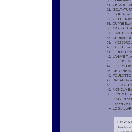
30.
CLAIR Arthur
31.
CHABROL Ar
32.
GELAY-TURT
33.
FRIKHA Sac
34.
GILLET Dori
35.
DUPRE Bapti
36.
CARLOT Nat
37.
GANTHIER 
38.
DURBAN Léo
39.
HAEZEBROU
40.
ISELIN Louis
41.
LERECH Th
42.
LAHAYE Flav
43.
LEJEUNE Vic
44.
GIVERN Enz
45.
DHORNE Max
46.
TOULOTTE 
47.
BAYRAT Akse
48.
LEFEVRE Ro
49.
MONCUY En
50.
LECOMTE Yo
---
PINGON Yan
---
LYSEN Cyril
---
LE GUILLAR
LÉGEND
Survolez les
Le chiffre 