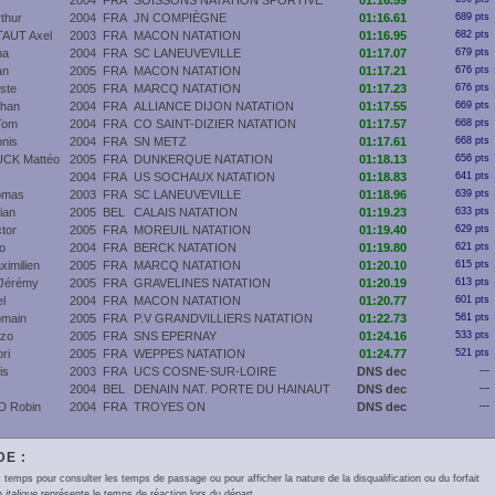
2004
FRA
SOISSONS NATATION SPORTIVE
01:16.59
thur
2004
FRA
JN COMPIÈGNE
01:16.61
689 pts
AUT Axel
2003
FRA
MACON NATATION
01:16.95
682 pts
ha
2004
FRA
SC LANEUVEVILLE
01:17.07
679 pts
an
2005
FRA
MACON NATATION
01:17.21
676 pts
ste
2005
FRA
MARCQ NATATION
01:17.23
676 pts
han
2004
FRA
ALLIANCE DIJON NATATION
01:17.55
669 pts
Tom
2004
FRA
CO SAINT-DIZIER NATATION
01:17.57
668 pts
nis
2004
FRA
SN METZ
01:17.61
668 pts
CK Mattéo
2005
FRA
DUNKERQUE NATATION
01:18.13
656 pts
2004
FRA
US SOCHAUX NATATION
01:18.83
641 pts
omas
2003
FRA
SC LANEUVEVILLE
01:18.96
639 pts
ian
2005
BEL
CALAIS NATATION
01:19.23
633 pts
tor
2005
FRA
MOREUIL NATATION
01:19.40
629 pts
o
2004
FRA
BERCK NATATION
01:19.80
621 pts
imilien
2005
FRA
MARCQ NATATION
01:20.10
615 pts
Jérémy
2005
FRA
GRAVELINES NATATION
01:20.19
613 pts
l
2004
FRA
MACON NATATION
01:20.77
601 pts
main
2005
FRA
P.V GRANDVILLIERS NATATION
01:22.73
561 pts
zo
2005
FRA
SNS EPERNAY
01:24.16
533 pts
ri
2005
FRA
WEPPES NATATION
01:24.77
521 pts
is
2003
FRA
UCS COSNE-SUR-LOIRE
DNS dec
---
2004
BEL
DENAIN NAT. PORTE DU HAINAUT
DNS dec
---
D Robin
2004
FRA
TROYES ON
DNS dec
---
E :
 temps pour consulter les temps de passage ou pour afficher la nature de la disqualification ou du forfait
en
italique
représente le temps de réaction lors du départ