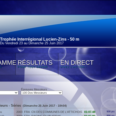
Trophée Interrégional Lucien-Zins - 50 m
Du Vendredi 23 au Dimanche 25 Juin 2017
AMME
RÉSULTATS
EN DIRECT
N
POUR TOUT SAVOIR
VIVEZ L'ACTION !
Épreuves Messieurs
eurs - Séries
(Dimanche 25 Juin 2017 - 10h54)
eu
2003
FRA
CN DES COMMUNES DE L'ATTICHOIS
01:07.48
906 pts
898 pts