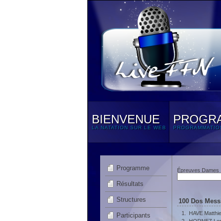
BIENVENUE
PROGR
LA NATATION SUR LE WEB
PROGRAMMATIO
Programme
Épreuves Dames
Résultats
Structures
100 Dos Messi
1.
HAVE Matthi
Participants