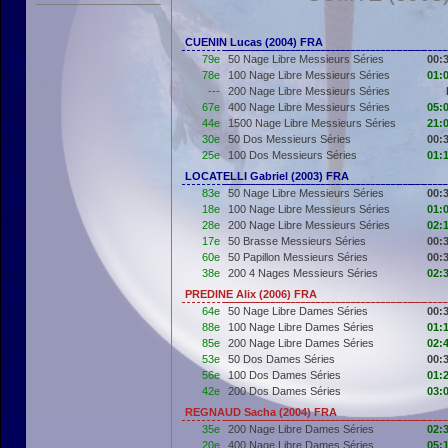
CUENIN Lucas (2004) FRA
79e
50 Nage Libre Messieurs Séries
00:
78e
100 Nage Libre Messieurs Séries
01:
---
200 Nage Libre Messieurs Séries
67e
400 Nage Libre Messieurs Séries
05:
44e
1500 Nage Libre Messieurs Séries
21:
30e
50 Dos Messieurs Séries
00:
25e
100 Dos Messieurs Séries
01:
LOCATELLI Gabriel (2003) FRA
83e
50 Nage Libre Messieurs Séries
00:
18e
100 Nage Libre Messieurs Séries
01:
28e
200 Nage Libre Messieurs Séries
02:
17e
50 Brasse Messieurs Séries
00:
60e
50 Papillon Messieurs Séries
00:
38e
200 4 Nages Messieurs Séries
02:
PREDINE Alix (2006) FRA
64e
50 Nage Libre Dames Séries
00:
88e
100 Nage Libre Dames Séries
01:
85e
200 Nage Libre Dames Séries
02:
53e
50 Dos Dames Séries
00:
56e
100 Dos Dames Séries
01:
42e
200 Dos Dames Séries
03:
REGNAUD Sacha (2004) FRA
35e
200 Nage Libre Dames Séries
02:
20e
400 Nage Libre Dames Séries
05: