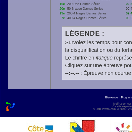
16e
200 Dos Dames Séries
02:
20e
50 Brasse Dames Séries
00:
13e
200 4 Nages Dames Séries
02:
7e
400 4 Nages Dames Séries
05:
LÉGENDE :
Survolez les temps pour cons
la disqualification ou du forfa
Le chiffre en
italique
représen
Cliquez sur une épreuve pour
--:--.--
: Épreuve non courue
Bienvenue
|
Progra
liveffn.com est
Ce site exploite
© 2011 liveffn.com version : 2.