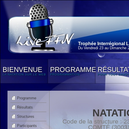
Trophée Interrégional L
Du Vendredi 23 au Dimanche 2
BIENVENUE
PROGRAMME
RÉSULTA
LA NATATION SUR LE WEB
PROGRAMMATION
POUR TOUT SAVOI
Programme
Résultats
NATAT
Structures
Code de la structure 
Participants
COMTÉ (3003)