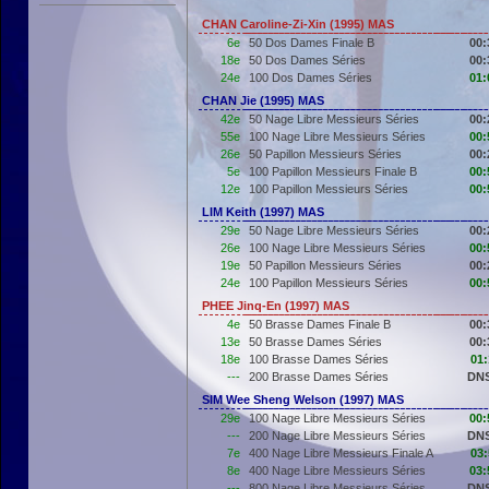
CHAN Caroline-Zi-Xin (1995) MAS
6e
50 Dos Dames Finale B
00:
18e
50 Dos Dames Séries
00:
24e
100 Dos Dames Séries
01:
CHAN Jie (1995) MAS
42e
50 Nage Libre Messieurs Séries
00:
55e
100 Nage Libre Messieurs Séries
00:
26e
50 Papillon Messieurs Séries
00:
5e
100 Papillon Messieurs Finale B
00:
12e
100 Papillon Messieurs Séries
00:
LIM Keith (1997) MAS
29e
50 Nage Libre Messieurs Séries
00:
26e
100 Nage Libre Messieurs Séries
00:
19e
50 Papillon Messieurs Séries
00:
24e
100 Papillon Messieurs Séries
00:
PHEE Jinq-En (1997) MAS
4e
50 Brasse Dames Finale B
00:
13e
50 Brasse Dames Séries
00:
18e
100 Brasse Dames Séries
01:
---
200 Brasse Dames Séries
DNS
SIM Wee Sheng Welson (1997) MAS
29e
100 Nage Libre Messieurs Séries
00:
---
200 Nage Libre Messieurs Séries
DNS
7e
400 Nage Libre Messieurs Finale A
03:
8e
400 Nage Libre Messieurs Séries
03:
---
800 Nage Libre Messieurs Séries
DNS