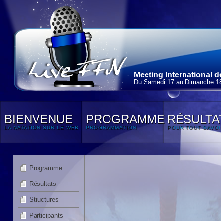
Meeting International d
Du Samedi 17 au Dimanche 18
BIENVENUE
PROGRAMME
RÉSULTA
LA NATATION SUR LE WEB
PROGRAMMATION
POUR TOUT SAVOI
Programme
Résultats
Structures
Participants