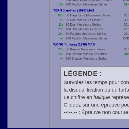
18e
200 Papillon Messieurs Séries
02:
TERN Jian-Han (1995) MAS
61e
50 Nage Libre Messieurs Séries
00:
4e
50 Dos Messieurs Finale B
00:
11e
50 Dos Messieurs Séries
00:
23e
100 Dos Messieurs Séries
00:
30e
50 Papillon Messieurs Séries
00:
---
100 Papillon Messieurs Séries
DNS
WONG Fu kang (1998) MAS
22e
50 Brasse Messieurs Séries
00:
26e
100 Brasse Messieurs Séries
01:
---
200 Brasse Messieurs Séries
LÉGENDE :
Survolez les temps pour cons
la disqualification ou du forfa
Le chiffre en
italique
représen
Cliquez sur une épreuve pour
--:--.--
: Épreuve non courue