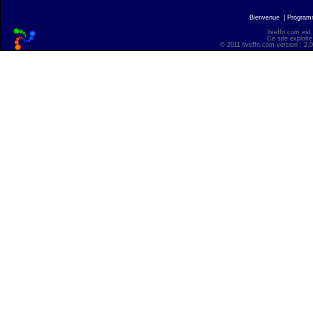
Bienvenue
|
Progra
liveffn.com est
Ce site exploite
© 2011 liveffn.com version : 2.