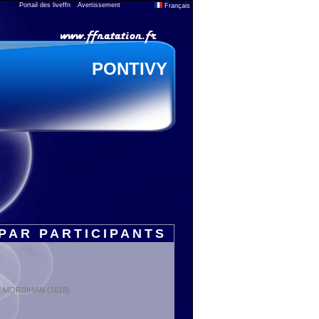
Portail des liveffn
Avertissement
Français
PONTIVY
PAR PARTICIPANTS
t : MORBIHAN (1618)