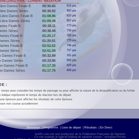
ria (2002) FRA - LORIENT NATATION
ibre Dames Finale B
00:30.65
910 pts
ibre Dames Séries
00:30.92
893 pts
Libre Dames Finale B
01:08.96
820 pts
Libre Dames Séries
01:09.39
807 pts
ames Finale B
00:38.11
773 pts
ames Séries
00:38.48
756 pts
Dames Finale B
01:20.17
783 pts
Dames Séries
01:20.51
775 pts
Dames Finale B
02:52.62
746 pts
Dames Séries
02:51.59
757 pts
on Dames Finale B
00:32.89
911 pts
on Dames Séries
00:33.96
850 pts
lon Dames Finale B
01:17.30
820 pts
lon Dames Séries
01:17.75
809 pts
E :
 temps pour consulter les temps de passage ou pour afficher la nature de la disqualification ou du forfait
en
italique
représente le temps de réaction lors du départ
une épreuve pour afficher les résultats de cette épreuve
euve non courue actuellement
Bienvenue
|
Programme
|
Liste de départ
|
Résultats
|
En Direct
liveffn.com est une production de la Fédération Française de Natation
Ce site exploite le logiciel fédéral de natation course : extraNat-Pocket