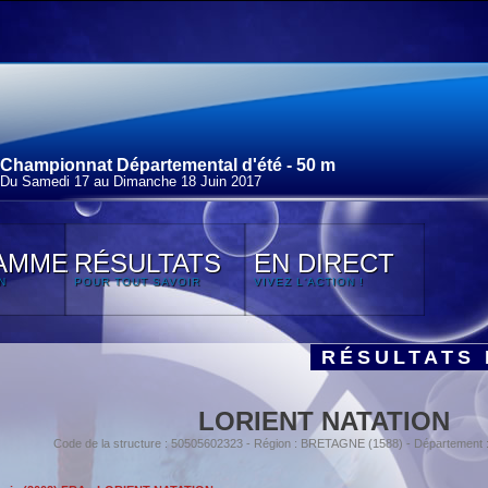
Championnat Départemental d'été - 50 m
Du Samedi 17 au Dimanche 18 Juin 2017
AMME
RÉSULTATS
EN DIRECT
N
POUR TOUT SAVOIR
VIVEZ L'ACTION !
RÉSULTATS 
LORIENT NATATION
Code de la structure : 50505602323 - Région : BRETAGNE (1588) - Départemen