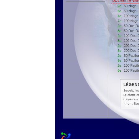
DOLMETTA Victo
2e
50 Nage L
6e
50 Nage L
4e
100 Nage 
7e
100 Nage 
2e
50 Dos D
8e
50 Dos D
2e
100 Dos 
5e
100 Dos 
2e
200 Dos 
5e
200 Dos 
2e
50 Papill
8e
50 Papill
2e
100 Papil
6e
100 Papil
LÉGEND
Survolez les
Le chiffre 
Cliquez sur 
--:--.--
: Épr