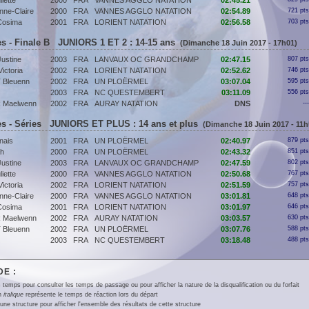
iette
2000
FRA
VANNES AGGLO NATATION
02:45.21
ne-Claire
2000
FRA
VANNES AGGLO NATATION
02:54.89
721 pts
osima
2001
FRA
LORIENT NATATION
02:56.58
703 pts
s - Finale B JUNIORS 1 ET 2 : 14-15 ans
(Dimanche 18 Juin 2017 - 17h01)
ustine
2003
FRA
LANVAUX OC GRANDCHAMP
02:47.15
807 pts
ctoria
2002
FRA
LORIENT NATATION
02:52.62
746 pts
Bleuenn
2002
FRA
UN PLOËRMEL
03:07.04
595 pts
2003
FRA
NC QUESTEMBERT
03:11.09
556 pts
 Maelwenn
2002
FRA
AURAY NATATION
DNS
---
s - Séries JUNIORS ET PLUS : 14 ans et plus
(Dimanche 18 Juin 2017 - 11h
ais
2001
FRA
UN PLOËRMEL
02:40.97
879 pts
h
2000
FRA
UN PLOËRMEL
02:43.32
851 pts
ustine
2003
FRA
LANVAUX OC GRANDCHAMP
02:47.59
802 pts
iette
2000
FRA
VANNES AGGLO NATATION
02:50.68
767 pts
ctoria
2002
FRA
LORIENT NATATION
02:51.59
757 pts
ne-Claire
2000
FRA
VANNES AGGLO NATATION
03:01.81
648 pts
osima
2001
FRA
LORIENT NATATION
03:01.97
646 pts
 Maelwenn
2002
FRA
AURAY NATATION
03:03.57
630 pts
Bleuenn
2002
FRA
UN PLOËRMEL
03:07.76
588 pts
2003
FRA
NC QUESTEMBERT
03:18.48
488 pts
E :
 temps pour consulter les temps de passage ou pour afficher la nature de la disqualification ou du forfait
en
italique
représente le temps de réaction lors du départ
une structure pour afficher l'ensemble des résultats de cette structure