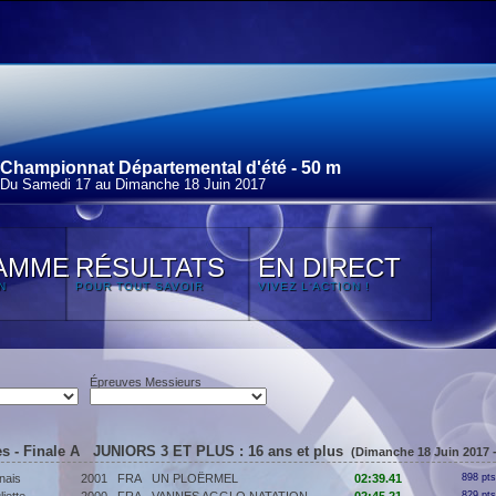
Championnat Départemental d'été - 50 m
Du Samedi 17 au Dimanche 18 Juin 2017
AMME
RÉSULTATS
EN DIRECT
N
POUR TOUT SAVOIR
VIVEZ L'ACTION !
Épreuves Messieurs
s - Finale A JUNIORS 3 ET PLUS : 16 ans et plus
(Dimanche 18 Juin 2017 
ais
2001
FRA
UN PLOËRMEL
02:39.41
898 pts
829 pts