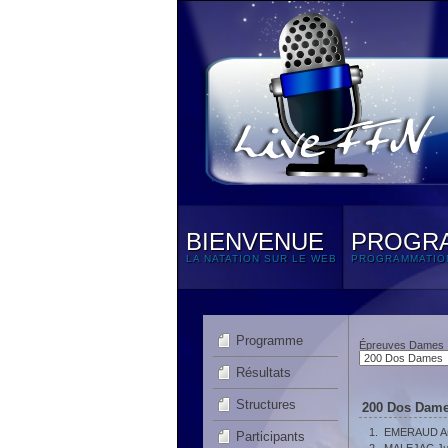
BIENVENUE
PROGR
LA NATATION SUR LE WEB
PROGRAMMATIO
Programme
Épreuves Dames
Résultats
Structures
200 Dos Dame
1.
EMERAUD An
Participants