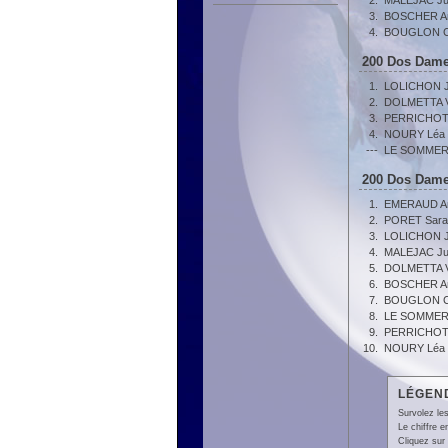
2.
MALEJAC Jul
3.
BOSCHER An
4.
BOUGLON C
200 Dos Dame
1.
LOLICHON J
2.
DOLMETTA Vi
3.
PERRICHOT 
4.
NOURY Léa
---
LE SOMMER
200 Dos Dame
1.
EMERAUD An
2.
PORET Sara
3.
LOLICHON J
4.
MALEJAC Jul
5.
DOLMETTA Vi
6.
BOSCHER An
7.
BOUGLON C
8.
LE SOMMER
9.
PERRICHOT 
10.
NOURY Léa
LÉGEND
Survolez les
Le chiffre 
Cliquez sur 