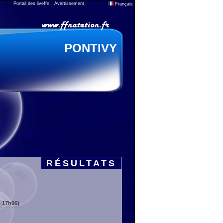
Portail des liveffn
Avertissement
Français
PONTIVY
RÉSULTATS
- 17h06)