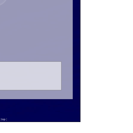
n
[
top
]