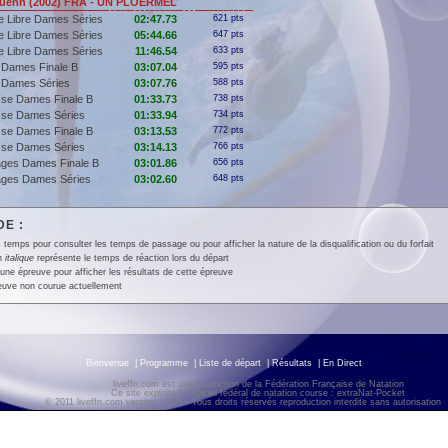
uenn (2002) FRA - UN PLOËRMEL
e Libre Dames Séries
02:47.73
621 pts
e Libre Dames Séries
05:44.66
647 pts
e Libre Dames Séries
11:46.54
633 pts
 Dames Finale B
03:07.04
595 pts
 Dames Séries
03:07.76
588 pts
sse Dames Finale B
01:33.73
738 pts
sse Dames Séries
01:33.94
734 pts
sse Dames Finale B
03:13.53
772 pts
sse Dames Séries
03:14.13
766 pts
ages Dames Finale B
03:01.86
656 pts
ages Dames Séries
03:02.60
648 pts
E :
 temps pour consulter les temps de passage ou pour afficher la nature de la disqualification ou du forfait
en
italique
représente le temps de réaction lors du départ
une épreuve pour afficher les résultats de cette épreuve
euve non courue actuellement
Bienvenue
|
Programme
|
Liste de départ
|
Résultats
|
En Direct
liveffn.com est une production de la Fédération Française de Natation
Ce site exploite le logiciel fédéral de natation course : extraNat-Pocket
© 2011 liveffn.com version : 2.01 - Tous droits réservés reproduction interdite sans autorisatio