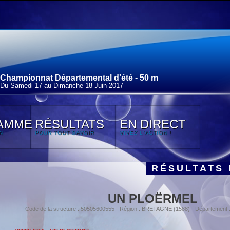
Championnat Départemental d'été - 50 m
Du Samedi 17 au Dimanche 18 Juin 2017
AMME
RÉSULTATS
EN DIRECT
N
POUR TOUT SAVOIR
VIVEZ L'ACTION !
RÉSULTATS 
UN PLOËRMEL
Code de la structure : 50505600555 - Région : BRETAGNE (1588) - Départemen