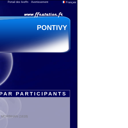
Portail des liveffn
Avertissement
Français
PONTIVY
PAR PARTICIPANTS
t : MORBIHAN (1618)