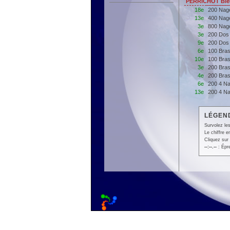
PERRICHOT Ble
18e
200 Nag
13e
400 Nag
3e
800 Nag
3e
200 Dos
9e
200 Dos
6e
100 Bra
10e
100 Bra
3e
200 Bra
4e
200 Bra
6e
200 4 N
13e
200 4 N
LÉGEND
Survolez les
Le chiffre 
Cliquez sur 
--:--.--
: Épr