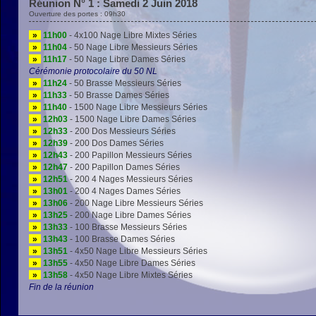
Réunion N° 1 : Samedi 2 Juin 2018
Ouverture des portes : 09h30
»
11h00
- 4x100 Nage Libre Mixtes Séries
»
11h04
- 50 Nage Libre Messieurs Séries
»
11h17
- 50 Nage Libre Dames Séries
Cérémonie protocolaire du 50 NL
»
11h24
- 50 Brasse Messieurs Séries
»
11h33
- 50 Brasse Dames Séries
»
11h40
- 1500 Nage Libre Messieurs Séries
»
12h03
- 1500 Nage Libre Dames Séries
»
12h33
- 200 Dos Messieurs Séries
»
12h39
- 200 Dos Dames Séries
»
12h43
- 200 Papillon Messieurs Séries
»
12h47
- 200 Papillon Dames Séries
»
12h51
- 200 4 Nages Messieurs Séries
»
13h01
- 200 4 Nages Dames Séries
»
13h06
- 200 Nage Libre Messieurs Séries
»
13h25
- 200 Nage Libre Dames Séries
»
13h33
- 100 Brasse Messieurs Séries
»
13h43
- 100 Brasse Dames Séries
»
13h51
- 4x50 Nage Libre Messieurs Séries
»
13h55
- 4x50 Nage Libre Dames Séries
»
13h58
- 4x50 Nage Libre Mixtes Séries
Fin de la réunion