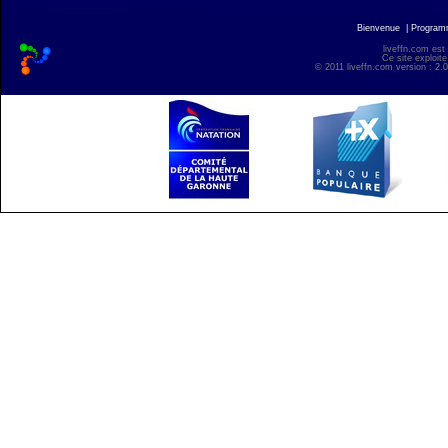
Bienvenue
|
Progra
liveffn.com est
Ce site exploite
© 2011 liveffn.com version : 2.