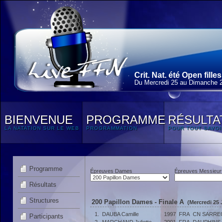
Crit. Nat. été Open fill
Du Mercredi 25 au Dimanche 29
BIENVENUE
PROGRAMME
RÉSULTA
LA NATATION SUR LE WEB
PROGRAMMATION
POUR TOUT SAVOI
Programme
Épreuves Dames
Épreuves Messieur
Résultats
Structures
200 Papillon Dames - Finale A
(Mercredi 25 
1.
DAUBA Camille
1997
FRA
CN SARRE
Participants