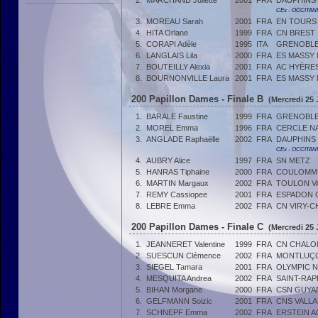
2.
MARCHAND Juliette
2001
FRA
DAUPHINS
CEx - OCCITAN
3.
MOREAU Sarah
2001
FRA
EN TOURS
4.
HITA Orlane
1999
FRA
CN BREST
5.
CORAPI Adèle
1995
ITA
GRENOBLE 
6.
LANGLAIS Lila
2000
FRA
ES MASSY 
7.
BOUTEILLY Alexia
2001
FRA
AC HYÈRE
8.
BOURNONVILLE Laura
2001
FRA
ES MASSY 
200 Papillon Dames - Finale B
(Mercredi 25 
1.
BARALE Faustine
1999
FRA
GRENOBLE 
2.
MOREL Emma
1996
FRA
CERCLE N
3.
ANGLADE Raphaëlle
2002
FRA
DAUPHINS
CEx - OCCITAN
4.
AUBRY Alice
1997
FRA
SN METZ
5.
HANRAS Tiphaine
2000
FRA
COULOMMI
6.
MARTIN Margaux
2002
FRA
TOULON V
7.
REMY Cassiopee
2001
FRA
ESPADON 
8.
LEBRE Emma
2002
FRA
CN VIRY-C
200 Papillon Dames - Finale C
(Mercredi 25 
1.
JEANNERET Valentine
1999
FRA
CN CHALO
2.
SUESCUN Clémence
2002
FRA
MONTLUÇO
3.
SIEGEL Tamara
2001
FRA
OLYMPIC N
4.
MESQUITA Andrea
2002
FRA
SAINT-RAP
5.
BIHAN Morgane
2000
FRA
CSN GUY
6.
GELFMANN Soizic
2001
FRA
CNS VALLA
7.
SCHNEPF Emma
2002
FRA
ERSTEIN A