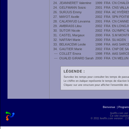
24.
JEANNERET Valentine
1999
FRA
CN CHALO
24.
GELFMANN Soizic
2001
FRA
CNS VALLA
26.
SURJUS Emmy
2002
FRA
AC HYÈRE
27.
MAYOT Axelle
2002
FRA
SPN POITI
28.
CALATAYUD Levanna
2001
FRA
CN CANNE
29.
AMBRASS Lilou
2002
FRA
EN LONGJ
30.
SUTOR Nicole
2002
FRA
OLYMPIC N
31.
CASTEL Margaux
2000
FRA
S.M MON
32.
NAFFAH Marie
2000
FRA
SU AGEN
33.
BELKACEMI Leslie
1998
FRA
AAS SARCE
34.
GAUTIER Marie
2002
FRA
CNP DE SA
---
COLLET Enora
1998
FRA
AAS SARCE
---
OUALID GIRARD Sarah
2000
FRA
CN MELUN 
LÉGENDE :
Survolez les temps pour consulter les temps de passage 
Le chiffre en
italique
représente le temps de réaction l
Cliquez sur une structure pour afficher l'ensemble des 
Bienvenue
|
Progra
liveffn.com est
Ce site exploite
© 2011 liveffn.com version : 2.