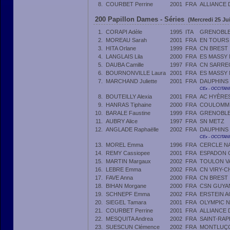
8.
COURBET Perrine
2001
FRA
ALLIANCE 
200 Papillon Dames - Séries
(Mercredi 25 Jui
1.
CORAPI Adèle
1995
ITA
GRENOBLE 
2.
MOREAU Sarah
2001
FRA
EN TOURS
3.
HITA Orlane
1999
FRA
CN BREST
4.
LANGLAIS Lila
2000
FRA
ES MASSY 
5.
DAUBA Camille
1997
FRA
CN SARRE
6.
BOURNONVILLE Laura
2001
FRA
ES MASSY 
7.
MARCHAND Juliette
2001
FRA
DAUPHINS
CEx - OCCITAN
8.
BOUTEILLY Alexia
2001
FRA
AC HYÈRE
9.
HANRAS Tiphaine
2000
FRA
COULOMMI
10.
BARALE Faustine
1999
FRA
GRENOBLE 
11.
AUBRY Alice
1997
FRA
SN METZ
12.
ANGLADE Raphaëlle
2002
FRA
DAUPHINS
CEx - OCCITAN
13.
MOREL Emma
1996
FRA
CERCLE N
14.
REMY Cassiopee
2001
FRA
ESPADON 
15.
MARTIN Margaux
2002
FRA
TOULON V
16.
LEBRE Emma
2002
FRA
CN VIRY-C
17.
FAVE Anna
2000
FRA
CN BREST
18.
BIHAN Morgane
2000
FRA
CSN GUY
19.
SCHNEPF Emma
2002
FRA
ERSTEIN A
20.
SIEGEL Tamara
2001
FRA
OLYMPIC N
21.
COURBET Perrine
2001
FRA
ALLIANCE 
22.
MESQUITA Andrea
2002
FRA
SAINT-RAP
23.
SUESCUN Clémence
2002
FRA
MONTLUÇO