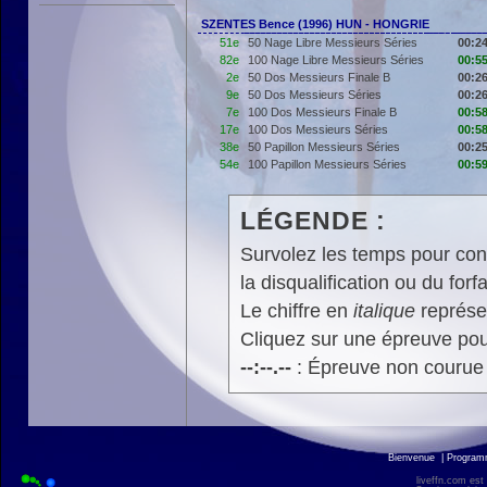
SZENTES Bence (1996) HUN - HONGRIE
51e
50 Nage Libre Messieurs Séries
00:24
82e
100 Nage Libre Messieurs Séries
00:55
2e
50 Dos Messieurs Finale B
00:26
9e
50 Dos Messieurs Séries
00:26
7e
100 Dos Messieurs Finale B
00:58
17e
100 Dos Messieurs Séries
00:58
38e
50 Papillon Messieurs Séries
00:25
54e
100 Papillon Messieurs Séries
00:59
LÉGENDE :
Survolez les temps pour cons
la disqualification ou du forfa
Le chiffre en
italique
représen
Cliquez sur une épreuve pour
--:--.--
: Épreuve non courue
Bienvenue
|
Progra
liveffn.com est