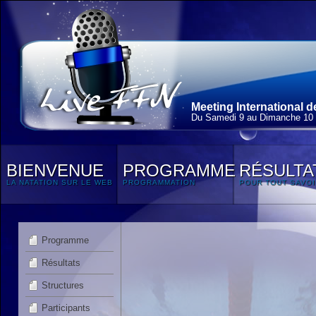
Meeting International 
Du Samedi 9 au Dimanche 10 
BIENVENUE
PROGRAMME
RÉSULTA
LA NATATION SUR LE WEB
PROGRAMMATION
POUR TOUT SAVOI
Programme
Résultats
Structures
Participants