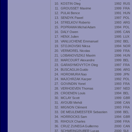
10.
KOSTIN Oleg
1992
RUS
11.
GROUSSET Maxime
1999
FRA
12.
PULAI Bence
1991
HUN
13.
SENDYK Pawel
1997
POL
14.
STRELKOV Roberto
1993
ARG
15.
POPRAWA Michal Adam
1994
POL
16.
DALY Owen
1995
CAN
17.
HENX Julien
1995
LUX
18.
VANLUCHENE Emmanuel
1992
BEL
19.
STOJKOVSKI Niksa
1994
NOR
20.
VERMOREL Nicolas
1999
FRA
21.
LOBANOVSZKIJ Maxim
1996
HUN
22.
MARCOURT Alexandre
1999
BEL
23.
GARASYMOVYTCH Oleg
1997
FRA
24.
BUSCAGLIA Guido
1996
ARG
24.
HOROMURA Nao
1999
JPN
24.
MAJCHRZAK Kacper
1992
POL
27.
GOVINDIN Yonel
1993
FRA
28.
VERHOEVEN Thomas
1997
NED
29.
CROENEN Louis
1994
BEL
30.
MCLAY Scott
1999
GBR
31.
AYOUBI Mehdi
1998
CAN
32.
MIGNON Clément
1993
FRA
33.
DE MEULEMEESTER Sebastien
1998
BEL
34.
HORROCKS Sam
1994
GBR
35.
RIHOUX Charles
1998
FRA
36.
CRUZ ZUNEGA Guillermo
2000
CAN
37.
SCHWEINGRUBER Lucas
2000
SUI