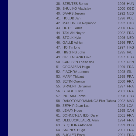
38.
SZENTES Bence
1996
HUN
39.
SHULIKO Vladislav
2000
KGZ
40.
BAARS Jeroen
1992
NED
41.
HOLUB Jan
1996
POL
42.
MAK Ho Lun Raymond
1992
HKG
43.
DUTEL Yanis
2000
FRA
44.
TAYLAN Noyan
2002
FRA
45.
STOLK Kyle
1996
NED
46.
GALLE Adrien
1996
FRA
47.
HO Tin long
1997
HKG
48.
HIGGINS John
1995
IRL
49.
GREENBANK Luke
1997
GBR
50.
CARLSEN Lasse dall
1997
DEN
51.
GROSJEAN Hugo
1999
FRA
52.
FIACHRA Lennon
1998
IRL
53.
MARY Thibaut
1998
FRA
53.
SETIM Quentin
2000
FRA
55.
SIRVENT Benjamin
1997
FRA
56.
BEROL Julien
2001
FRA
57.
INGRAM Jamie
1998
GBR
58.
RAKOTONDRAMANGA Eliot-Tahina
2002
MAD
59.
ZEPHIR Jean-Luc
1993
LCA
60.
LEMAY Hugo
1995
CAN
61.
BONNET-ZAHEDI Darel
2001
FRA
62.
DEBEUCKELAERE Alain
1994
FRA
63.
SEQUEIRA Afonson
1999
POR
64.
SAGNES Hugo
2001
FRA
65.
BUGLER Enzo
2001
FRA