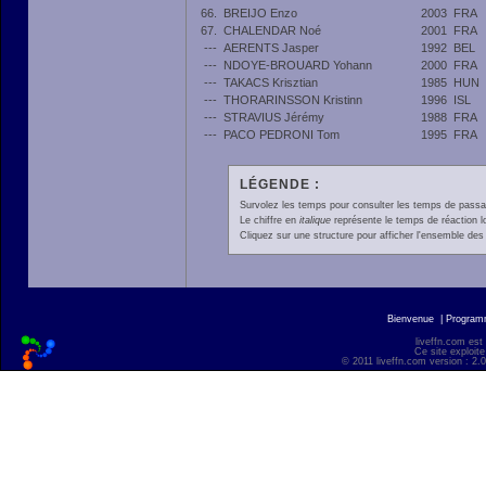
66.
BREIJO Enzo
2003
FRA
67.
CHALENDAR Noé
2001
FRA
---
AERENTS Jasper
1992
BEL
---
NDOYE-BROUARD Yohann
2000
FRA
---
TAKACS Krisztian
1985
HUN
---
THORARINSSON Kristinn
1996
ISL
---
STRAVIUS Jérémy
1988
FRA
---
PACO PEDRONI Tom
1995
FRA
LÉGENDE :
Survolez les temps pour consulter les temps de passage 
Le chiffre en
italique
représente le temps de réaction l
Cliquez sur une structure pour afficher l'ensemble des 
Bienvenue
|
Progra
liveffn.com est
Ce site exploite
© 2011 liveffn.com version : 2.