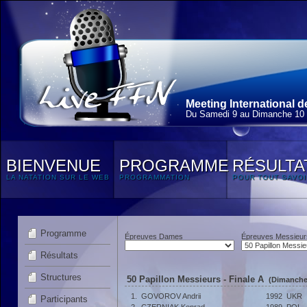
Meeting International 
Du Samedi 9 au Dimanche 10 
BIENVENUE
PROGRAMME
RÉSULTA
LA NATATION SUR LE WEB
PROGRAMMATION
POUR TOUT SAVOI
Programme
Épreuves Dames
Épreuves Messieur
Résultats
Structures
50 Papillon Messieurs - Finale A
(Dimanche 
1.
GOVOROV Andrii
1992
UKR
Participants