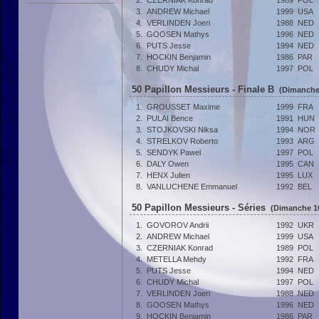
2.
CZERNIAK Konrad
1989
POL
3.
ANDREW Michael
1999
USA
4.
VERLINDEN Joeri
1988
NED
5.
GOOSEN Mathys
1996
NED
6.
PUTS Jesse
1994
NED
7.
HOCKIN Benjamin
1986
PAR
8.
CHUDY Michal
1997
POL
50 Papillon Messieurs - Finale B
(Dimanche 
1.
GROUSSET Maxime
1999
FRA
2.
PULAI Bence
1991
HUN
3.
STOJKOVSKI Niksa
1994
NOR
4.
STRELKOV Roberto
1993
ARG
5.
SENDYK Pawel
1997
POL
6.
DALY Owen
1995
CAN
7.
HENX Julien
1995
LUX
8.
VANLUCHENE Emmanuel
1992
BEL
50 Papillon Messieurs - Séries
(Dimanche 10
1.
GOVOROV Andrii
1992
UKR
2.
ANDREW Michael
1999
USA
3.
CZERNIAK Konrad
1989
POL
4.
METELLA Mehdy
1992
FRA
5.
PUTS Jesse
1994
NED
6.
CHUDY Michal
1997
POL
7.
VERLINDEN Joeri
1988
NED
8.
GOOSEN Mathys
1996
NED
9.
HOCKIN Benjamin
1986
PAR