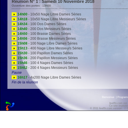
Réunion N° 1 : Samedi 10 Novembre 2018
Ouverture des portes : 13h00
»
14h00
- 10x50 Nage Libre Dames Séries
»
14h18
- 10x50 Nage Libre Messieurs Séries
»
14h34
- 100 Dos Dames Séries
»
14h40
- 200 Dos Messieurs Séries
»
14h50
- 100 Brasse Dames Séries
»
14h56
- 200 Brasse Messieurs Séries
»
15h08
- 100 Nage Libre Dames Séries
»
15h13
- 400 Nage Libre Messieurs Séries
»
15h30
- 100 Papillon Dames Séries
»
15h36
- 200 Papillon Messieurs Séries
»
15h46
- 100 4 Nages Dames Séries
»
15h52
- 200 4 Nages Messieurs Séries
Pause
»
16h17
- 4x200 Nage Libre Dames Séries
Fin de la réunion
Bienvenue
|
Progra
liveffn.com est
Ce site exploite
© 2011 liveffn.com version : 2.