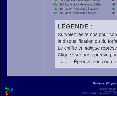
39e
50 Nage Libre Messieurs Séries
00:
38e
100 Nage Libre Messieurs Séries
01:
8e
50 Papillon Messieurs Finale A
00:
19e
50 Papillon Messieurs Séries
00:
LÉGENDE :
Survolez les temps pour cons
la disqualification ou du forfa
Le chiffre en
italique
représen
Cliquez sur une épreuve pour
--:--.--
: Épreuve non courue
Bienvenue
|
Progra
liveffn.com est
Ce site exploite
© 2011 liveffn.com version : 2.