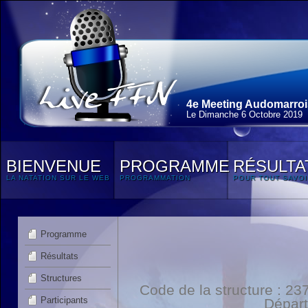
4e Meeting Audomarroi
Le Dimanche 6 Octobre 2019
BIENVENUE
PROGRAMME
RÉSULTA
LA NATATION SUR LE WEB
PROGRAMMATION
POUR TOUT SAVOI
Programme
Résultats
Structures
Code de la structure : 
Participants
Dépar