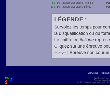
5e
50 Papillon Messieurs Finale B
00
13e
50 Papillon Messieurs Séries
00
LÉGENDE :
Survolez les temps pour cons
la disqualification ou du forfa
Le chiffre en
italique
représen
Cliquez sur une épreuve pour
--:--.--
: Épreuve non courue
Bienvenue
|
Progra
liveffn.com est
Ce site exploite
© 2011 liveffn.com version : 2.