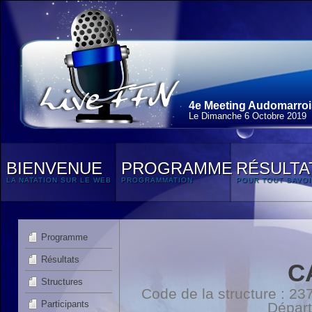
4e Meeting Audomarroi
Le Dimanche 6 Octobre 2019
BIENVENUE
PROGRAMME
RÉSULTA
LA NATATION SUR LE WEB
PROGRAMMATION
POUR TOUT SAVOI
Programme
Résultats
C
Structures
Code de la structure : 
Participants
Dépar