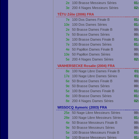
2e
100 Brasse Messieurs Séries
01
3e
200 4 Nages Messieurs Séries
02
TÉTU Zélie (2006) FRA
7e
100 Dos Dames Finale B
01
10e
100 Dos Dames Séries
01
2e
50 Brasse Dames Finale B
00
7e
50 Brasse Dames Séries
00
3e
100 Brasse Dames Finale B
01
7e
100 Brasse Dames Séries
01
4e
50 Papillon Dames Finale B
00
10e
50 Papillon Dames Séries
00
5e
200 4 Nages Dames Séries
02
VANHERSECKE Rosalie (2004) FRA
8e
100 Nage Libre Dames Finale B
01
17e
100 Nage Libre Dames Séries
01
6e
50 Brasse Dames Finale B
00
9e
50 Brasse Dames Séries
00
5e
100 Brasse Dames Finale B
01
8e
100 Brasse Dames Séries
01
8e
200 4 Nages Dames Séries
02
WISSOCQ Aymeric (2003) FRA
25e
50 Nage Libre Messieurs Séries
00
28e
100 Nage Libre Messieurs Séries
01
4e
50 Brasse Messieurs Finale B
00
9e
50 Brasse Messieurs Séries
00
5e
100 Brasse Messieurs Finale B
01
5e
100 Brasse Messieurs Séries
01