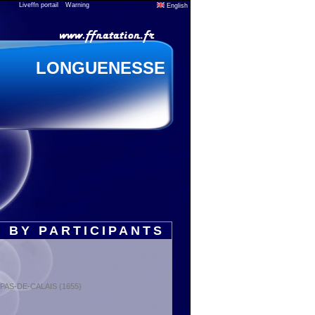
Liveffn portail
Warning
English
LONGUENESSE
 BY PARTICIPANTS
: PAS-DE-CALAIS (1655)