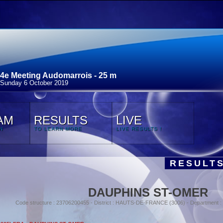
4e Meeting Audomarrois - 25 m
Sunday 6 October 2019
AM
RESULTS
LIVE
N
TO LEARN MORE
LIVE RESULTS !
RESULTS
DAUPHINS ST-OMER
Code structure : 23706200455 - District : HAUTS-DE-FRANCE (3006) - Department 