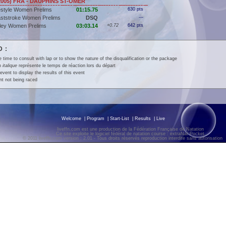
2005) FRA - DAUPHINS ST-OMER
estyle Women Prelims
01:15.75
630 pts
aststroke Women Prelims
DSQ
---
ley Women Prelims
03:03.14
+0.72
642 pts
 :
e time to consult with lap or to show the nature of the disqualification or the package
en
italique
représente le temps de réaction lors du départ
event to display the results of this event
t not being raced
Welcome
|
Program
|
Start-List
|
Results
|
Live
liveffn.com est une production de la Fédération Française de Natation
Ce site exploite le logiciel fédéral de natation course : extraNat-Pocket
© 2011 liveffn.com version : 2.01 - Tous droits réservés reproduction interdite sans autorisatio