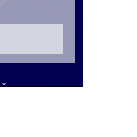
n
[
top
]