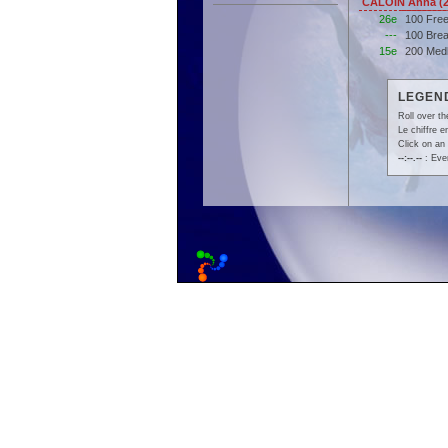
CALOIN Anna (
26e
100 Fre
---
100 Bre
15e
200 Med
LEGEND
Roll over th
Le chiffre 
Click on an 
--:--.--
: Even