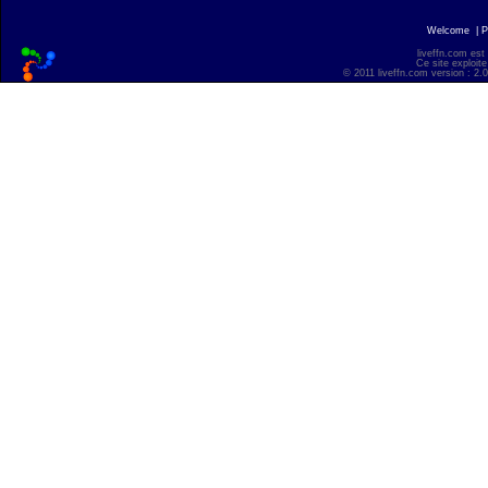
Welcome
|
P
liveffn.com est
Ce site exploite
© 2011 liveffn.com version : 2.