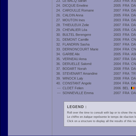
23.
LE BACQ Sarah
2003
FRA
A 
24.
DICQUE Emeline
2005
FRA
DA
24.
CAROULLE Romane
2007
FRA
DA
26.
CALOIN Anna
2005
FRA
DA
27.
MOUTON Ines
2003
FRA
DA
28.
THIEULEUX Zelie
2007
FRA
DA
29.
CHEVALIER Léa
2005
FRA
CA
30.
BULTEL Berengere
2003
FRA
DA
31.
DEMONT Camille
2006
FRA
CN
32.
FLANDRIN Sasha
2007
FRA
DA
33.
DERNONCOURT Marie
2004
FRA
CN
34.
GARBE Alix
2005
FRA
AS
35.
VERNEAU Anna
2007
FRA
DA
36.
DERUELLE Salomé
2004
FRA
CN
37.
BODART Norah
2008
FRA
DA
38.
STEVENART Amandine
2007
FRA
TR
39.
WINOCK Laly
2008
FRA
DA
40.
CONSTANT Angele
2004
FRA
DA
---
CLOET Felien
2006
BEL
---
SONNEVILLE Emma
2007
FRA
DA
LEGEND :
Roll over the time to consult with lap or to show the na
Le chiffre en
italique
représente le temps de réaction l
Click on a structure to display all the results of this t