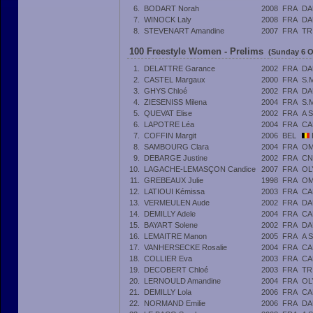
6.
BODART Norah
2008
FRA
DA
7.
WINOCK Laly
2008
FRA
DA
8.
STEVENART Amandine
2007
FRA
TR
100 Freestyle Women - Prelims
(Sunday 6 O
1.
DELATTRE Garance
2002
FRA
DA
2.
CASTEL Margaux
2000
FRA
S.
3.
GHYS Chloé
2002
FRA
DA
4.
ZIESENISS Milena
2004
FRA
S.
5.
QUEVAT Elise
2002
FRA
A 
6.
LAPOTRE Léa
2004
FRA
CA
7.
COFFIN Margit
2006
BEL
8.
SAMBOURG Clara
2004
FRA
OM
9.
DEBARGE Justine
2002
FRA
CN
10.
LAGACHE-LEMASÇON Candice
2007
FRA
OL
11.
GREBEAUX Julie
1998
FRA
OM
12.
LATIOUI Kémissa
2003
FRA
CA
13.
VERMEULEN Aude
2002
FRA
DA
14.
DEMILLY Adele
2004
FRA
CA
15.
BAYART Solene
2002
FRA
DA
16.
LEMAITRE Manon
2005
FRA
A 
17.
VANHERSECKE Rosalie
2004
FRA
CA
18.
COLLIER Eva
2003
FRA
CA
19.
DECOBERT Chloé
2003
FRA
TR
20.
LERNOULD Amandine
2004
FRA
OL
21.
DEMILLY Lola
2006
FRA
CA
22.
NORMAND Emilie
2006
FRA
DA