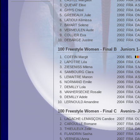
2.
CASTEL Margaux
2000
FRA
S.
3.
QUEVAT Elise
2002
FRA
A 
4.
GHYS Chloé
2002
FRA
DA
5.
GREBEAUX Julie
1998
FRA
OM
6.
LATIOUI Kémissa
2003
FRA
CA
7.
BAYART Solene
2002
FRA
DA
8.
VERMEULEN Aude
2002
FRA
DA
9.
COLLIER Eva
2003
FRA
CA
10.
DEBARGE Justine
2002
FRA
CN
100 Freestyle Women - Final B Juniors 1-
1.
COFFIN Margit
2006
BEL
2.
LAPOTRE Léa
2004
FRA
CA
3.
ZIESENISS Milena
2004
FRA
S.
4.
SAMBOURG Clara
2004
FRA
OM
5.
LEMAITRE Manon
2005
FRA
A 
6.
NORMAND Emilie
2006
FRA
DA
7.
DEMILLY Lola
2006
FRA
CA
8.
VANHERSECKE Rosalie
2004
FRA
CA
9.
DEMILLY Adele
2004
FRA
CA
10.
LERNOULD Amandine
2004
FRA
OL
100 Freestyle Women - Final C Avenirs- J
1.
LAGACHE-LEMASÇON Candice
2007
FRA
OL
2.
CAROULLE Romane
2007
FRA
DA
3.
THIEULEUX Zelie
2007
FRA
DA
4.
FLANDRIN Sasha
2007
FRA
DA
5.
VERNEAU Anna
2007
FRA
DA