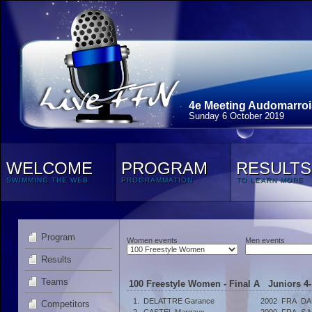
4e Meeting Audomarroi
Sunday 6 October 2019
WELCOME
PROGRAM
RESULTS
SWIMMING THE WEB
PROGRAMMATION
TO LEARN MORE
Program
Women events
Men events
Results
Teams
100 Freestyle Women - Final A Juniors 4- 
1.
DELATTRE Garance
2002
FRA
DA
Competitors