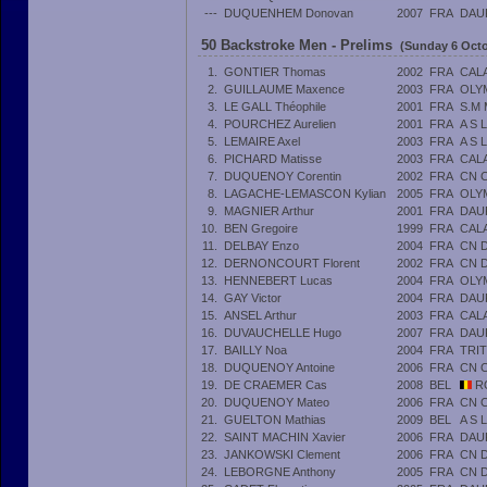
---
DUQUENHEM Donovan
2007
FRA
DAU
50 Backstroke Men - Prelims
(Sunday 6 Octo
1.
GONTIER Thomas
2002
FRA
CAL
2.
GUILLAUME Maxence
2003
FRA
OLY
3.
LE GALL Théophile
2001
FRA
S.M
4.
POURCHEZ Aurelien
2001
FRA
A S 
5.
LEMAIRE Axel
2003
FRA
A S 
6.
PICHARD Matisse
2003
FRA
CAL
7.
DUQUENOY Corentin
2002
FRA
CN 
8.
LAGACHE-LEMASCON Kylian
2005
FRA
OLY
9.
MAGNIER Arthur
2001
FRA
DAU
10.
BEN Gregoire
1999
FRA
CAL
11.
DELBAY Enzo
2004
FRA
CN 
12.
DERNONCOURT Florent
2002
FRA
CN 
13.
HENNEBERT Lucas
2004
FRA
OLY
14.
GAY Victor
2004
FRA
DAU
15.
ANSEL Arthur
2003
FRA
CAL
16.
DUVAUCHELLE Hugo
2007
FRA
DAU
17.
BAILLY Noa
2004
FRA
TRI
18.
DUQUENOY Antoine
2006
FRA
CN 
19.
DE CRAEMER Cas
2008
BEL
RO
20.
DUQUENOY Mateo
2006
FRA
CN 
21.
GUELTON Mathias
2009
BEL
A S 
22.
SAINT MACHIN Xavier
2006
FRA
DAU
23.
JANKOWSKI Clement
2006
FRA
CN 
24.
LEBORGNE Anthony
2005
FRA
CN 