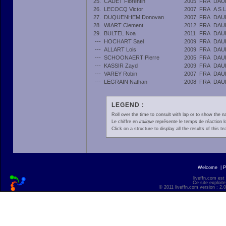
25.
CADET Florentin
2005
FRA
DAU
26.
LECOCQ Victor
2007
FRA
A S 
27.
DUQUENHEM Donovan
2007
FRA
DAU
28.
WIART Clement
2012
FRA
DAU
29.
BULTEL Noa
2011
FRA
DAU
---
HOCHART Sael
2009
FRA
DAU
---
ALLART Lois
2009
FRA
DAU
---
SCHOONAERT Pierre
2005
FRA
DAU
---
KASSIR Zayd
2009
FRA
DAU
---
VAREY Robin
2007
FRA
DAU
---
LEGRAIN Nathan
2008
FRA
DAU
LEGEND :
Roll over the time to consult with lap or to show the na
Le chiffre en
italique
représente le temps de réaction l
Click on a structure to display all the results of this t
Welcome
|
P
liveffn.com est
Ce site exploite
© 2011 liveffn.com version : 2.