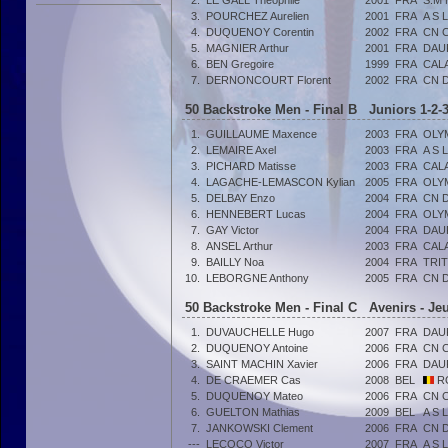
2.
LE GALL Théophile
2001
FRA
S.M
3.
POURCHEZ Aurelien
2001
FRA
A S 
4.
DUQUENOY Corentin
2002
FRA
CN 
5.
MAGNIER Arthur
2001
FRA
DAU
6.
BEN Gregoire
1999
FRA
CAL
7.
DERNONCOURT Florent
2002
FRA
CN 
50 Backstroke Men - Final B Juniors 1-2-3
1.
GUILLAUME Maxence
2003
FRA
OLY
2.
LEMAIRE Axel
2003
FRA
A S 
3.
PICHARD Matisse
2003
FRA
CAL
4.
LAGACHE-LEMASCON Kylian
2005
FRA
OLY
5.
DELBAY Enzo
2004
FRA
CN 
6.
HENNEBERT Lucas
2004
FRA
OLY
7.
GAY Victor
2004
FRA
DAU
8.
ANSEL Arthur
2003
FRA
CAL
9.
BAILLY Noa
2004
FRA
TRI
10.
LEBORGNE Anthony
2005
FRA
CN 
50 Backstroke Men - Final C Avenirs - Je
1.
DUVAUCHELLE Hugo
2007
FRA
DAU
2.
DUQUENOY Antoine
2006
FRA
CN 
3.
SAINT MACHIN Xavier
2006
FRA
DAU
4.
DE CRAEMER Cas
2008
BEL
RO
5.
DUQUENOY Mateo
2006
FRA
CN 
6.
GUELTON Mathias
2009
BEL
A S 
7.
JANKOWSKI Clement
2006
FRA
CN 
---
LECOCQ Victor
2007
FRA
A S 