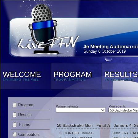
4e Meeting Audomarroi
Sunday 6 October 2019
WELCOME
PROGRAM
RESULTS
SWIMMING THE WEB
PROGRAMMATION
TO LEARN MORE
Program
Women events
Men events
Results
Teams
50 Backstroke Men - Final A Juniors 4- Sé
1.
GONTIER Thomas
2002
FRA
CAL
Competitors