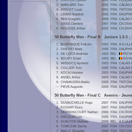
2.
LOOTEN Cyprien
2001
FRA
PELICA
3.
MARLARD Tom
2002
FRA
CALAIS 
4.
RINGOT Louis
2001
FRA
TRITON
5.
LEMAS Baptiste
2002
FRA
DAUPHI
6.
BEN Gregoire
1999
FRA
CALAIS 
7.
GRAS Clement
1997
FRA
CN DIV
8.
ROUSSEL Arthur
2002
FRA
CN DIV
50 Butterfly Men - Final B Juniors 1-2-3 :
1.
BLERVAQUE Felicien
2003
FRA
A S LIL
2.
DISERIO Matis
2005
FRA
DAUPHI
3.
DE COCK Andreas
2003
BEL
ROYA
4.
BOURY Emiel
2003
BEL
ROYA
5.
WISSOCQ Aymeric
2003
FRA
CALAIS 
6.
COLLIER Tom
2005
FRA
CALAIS 
7.
KOCAJ Antoine
2003
FRA
DAUPHI
8.
ANSEL Arthur
2003
FRA
CALAIS 
9.
CHAVAUDRA Matéo
2005
FRA
TRITON
---
PIEVE Augustin
2004
FRA
DAUPHI
50 Butterfly Men - Final C Avenirs - Jeune
1.
DUVAUCHELLE Hugo
2007
FRA
DAUPHI
2.
FOSSATI Enzo
2007
FRA
DAUPHI
3.
DERNONCOURT Nathan
2006
FRA
CN DIV
4.
DACQUIN Leo
2006
FRA
DAUPHI
5.
GUELTON Mathias
2009
BEL
A S LIL
6.
TOMCZAK Sacha
2007
FRA
CN COU
7.
BAILLY Séraphin
2008
FRA
TRITON