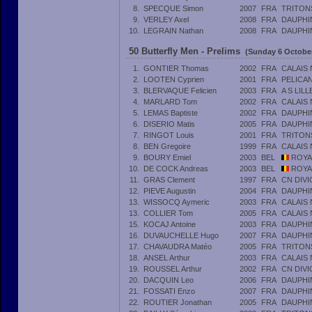
8.
SPECQUE Simon
2007
FRA
TRITON
9.
VERLEY Axel
2008
FRA
DAUPHI
10.
LEGRAIN Nathan
2008
FRA
DAUPHI
50 Butterfly Men - Prelims
(Sunday 6 October
1.
GONTIER Thomas
2002
FRA
CALAIS 
2.
LOOTEN Cyprien
2001
FRA
PELICA
3.
BLERVAQUE Felicien
2003
FRA
A S LIL
4.
MARLARD Tom
2002
FRA
CALAIS 
5.
LEMAS Baptiste
2002
FRA
DAUPHI
6.
DISERIO Matis
2005
FRA
DAUPHI
7.
RINGOT Louis
2001
FRA
TRITON
8.
BEN Gregoire
1999
FRA
CALAIS 
9.
BOURY Emiel
2003
BEL
ROYA
10.
DE COCK Andreas
2003
BEL
ROYA
11.
GRAS Clement
1997
FRA
CN DIV
12.
PIEVE Augustin
2004
FRA
DAUPHI
13.
WISSOCQ Aymeric
2003
FRA
CALAIS 
13.
COLLIER Tom
2005
FRA
CALAIS 
15.
KOCAJ Antoine
2003
FRA
DAUPHI
16.
DUVAUCHELLE Hugo
2007
FRA
DAUPHI
17.
CHAVAUDRA Matéo
2005
FRA
TRITON
18.
ANSEL Arthur
2003
FRA
CALAIS 
19.
ROUSSEL Arthur
2002
FRA
CN DIV
20.
DACQUIN Leo
2006
FRA
DAUPHI
21.
FOSSATI Enzo
2007
FRA
DAUPHI
22.
ROUTIER Jonathan
2005
FRA
DAUPHI