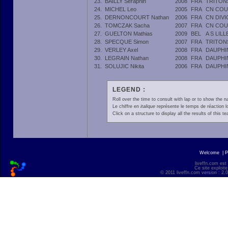
23.
BAILLY Séraphin
2008
FRA
TRITON
24.
MICHEL Leo
2005
FRA
CN COU
25.
DERNONCOURT Nathan
2006
FRA
CN DIV
26.
TOMCZAK Sacha
2007
FRA
CN COU
27.
GUELTON Mathias
2009
BEL
A S LIL
28.
SPECQUE Simon
2007
FRA
TRITON
29.
VERLEY Axel
2008
FRA
DAUPHI
30.
LEGRAIN Nathan
2008
FRA
DAUPHI
31.
SOLUJIC Nikita
2006
FRA
DAUPHI
LEGEND :
Roll over the time to consult with lap or to show the na
Le chiffre en
italique
représente le temps de réaction l
Click on a structure to display all the results of this t
Welcome
|
P
liveffn.com est
Ce site exploite
© 2011 liveffn.com version : 2.