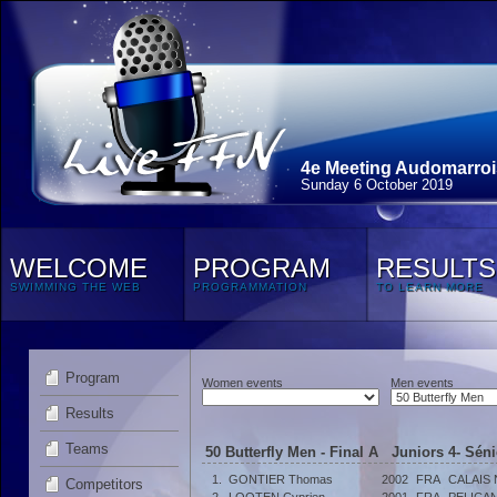
4e Meeting Audomarroi
Sunday 6 October 2019
WELCOME
PROGRAM
RESULTS
SWIMMING THE WEB
PROGRAMMATION
TO LEARN MORE
Program
Women events
Men events
Results
Teams
50 Butterfly Men - Final A Juniors 4- Séni
1.
GONTIER Thomas
2002
FRA
CALAIS 
Competitors