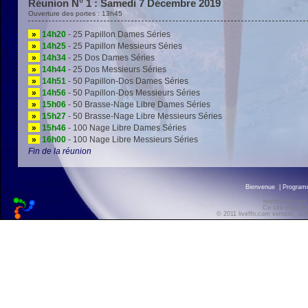
Réunion N° 1 : Samedi 7 Décembre 2019
Ouverture des portes : 13h45
»
14h20
- 25 Papillon Dames Séries
»
14h25
- 25 Papillon Messieurs Séries
»
14h34
- 25 Dos Dames Séries
»
14h44
- 25 Dos Messieurs Séries
»
14h51
- 50 Papillon-Dos Dames Séries
»
14h56
- 50 Papillon-Dos Messieurs Séries
»
15h06
- 50 Brasse-Nage Libre Dames Séries
»
15h27
- 50 Brasse-Nage Libre Messieurs Séries
»
15h46
- 100 Nage Libre Dames Séries
»
16h00
- 100 Nage Libre Messieurs Séries
Fin de la réunion
Bienvenue
|
Progra
liveffn.com est
Ce site exploite
© 2011 liveffn.com version : 2.