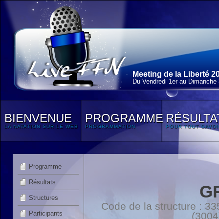
Meeting de la Liberté 2
Du Vendredi 1
er
au Dimanche 3
BIENVENUE
PROGRAMME
RÉSULTA
LA NATATION SUR LE WEB
PROGRAMMATION
POUR TOUT SAVOI
Programme
Résultats
G
Structures
Code de la structure :
Participants
(3004