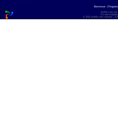
Bienvenue
|
Progra
liveffn.com est
Ce site exploite
© 2011 liveffn.com version : 2.