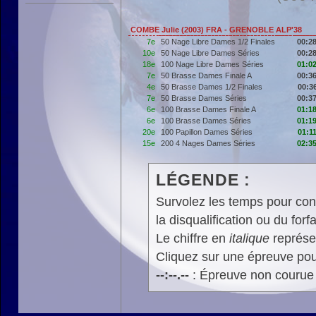
COMBE Julie (2003) FRA - GRENOBLE ALP'38
7e
50 Nage Libre Dames 1/2 Finales
00:28
10e
50 Nage Libre Dames Séries
00:28
18e
100 Nage Libre Dames Séries
01:02
7e
50 Brasse Dames Finale A
00:36
4e
50 Brasse Dames 1/2 Finales
00:3
7e
50 Brasse Dames Séries
00:37
6e
100 Brasse Dames Finale A
01:18
6e
100 Brasse Dames Séries
01:19
20e
100 Papillon Dames Séries
01:1
15e
200 4 Nages Dames Séries
02:35
LÉGENDE :
Survolez les temps pour cons
la disqualification ou du forfa
Le chiffre en
italique
représen
Cliquez sur une épreuve pour
--:--.--
: Épreuve non courue