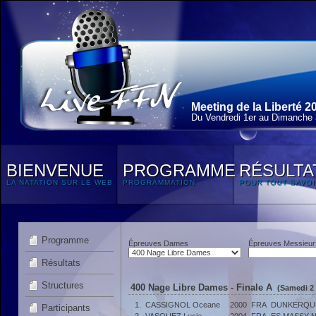
Meeting de la Liberté 2
Du Vendredi 1
er
au Dimanche 3
BIENVENUE
PROGRAMME
RÉSULTA
LA NATATION SUR LE WEB
PROGRAMMATION
POUR TOUT SAVOI
Programme
Épreuves Dames
Épreuves Messieur
Résultats
Structures
400 Nage Libre Dames - Finale A
(Samedi 2 
1.
CASSIGNOL Oceane
2000
FRA
DUNKERQUE
Participants