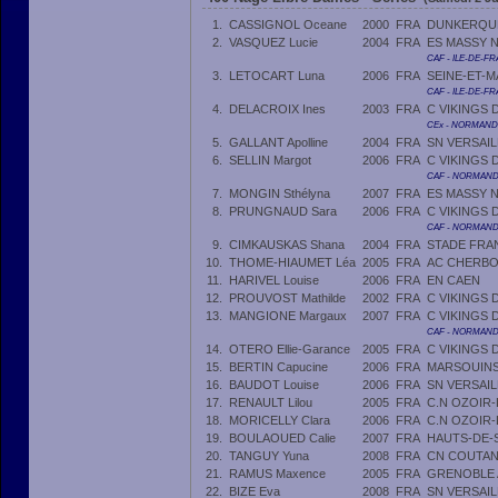
1.
CASSIGNOL Oceane
2000
FRA
DUNKERQUE
2.
VASQUEZ Lucie
2004
FRA
ES MASSY 
CAF - ILE-DE-F
3.
LETOCART Luna
2006
FRA
SEINE-ET-
CAF - ILE-DE-F
4.
DELACROIX Ines
2003
FRA
C VIKINGS
CEx - NORMANDIE
5.
GALLANT Apolline
2004
FRA
SN VERSAIL
6.
SELLIN Margot
2006
FRA
C VIKINGS
CAF - NORMAND
7.
MONGIN Sthélyna
2007
FRA
ES MASSY 
8.
PRUNGNAUD Sara
2006
FRA
C VIKINGS
CAF - NORMANDI
9.
CIMKAUSKAS Shana
2004
FRA
STADE FRA
10.
THOME-HIAUMET Léa
2005
FRA
AC CHERBO
11.
HARIVEL Louise
2006
FRA
EN CAEN
12.
PROUVOST Mathilde
2002
FRA
C VIKINGS
13.
MANGIONE Margaux
2007
FRA
C VIKINGS
CAF - NORMANDI
14.
OTERO Ellie-Garance
2005
FRA
C VIKINGS
15.
BERTIN Capucine
2006
FRA
MARSOUINS
16.
BAUDOT Louise
2006
FRA
SN VERSAIL
17.
RENAULT Lilou
2005
FRA
C.N OZOIR-
18.
MORICELLY Clara
2006
FRA
C.N OZOIR-
19.
BOULAOUED Calie
2007
FRA
HAUTS-DE-
20.
TANGUY Yuna
2008
FRA
CN COUTA
21.
RAMUS Maxence
2005
FRA
GRENOBLE 
22.
BIZE Eva
2008
FRA
SN VERSAIL