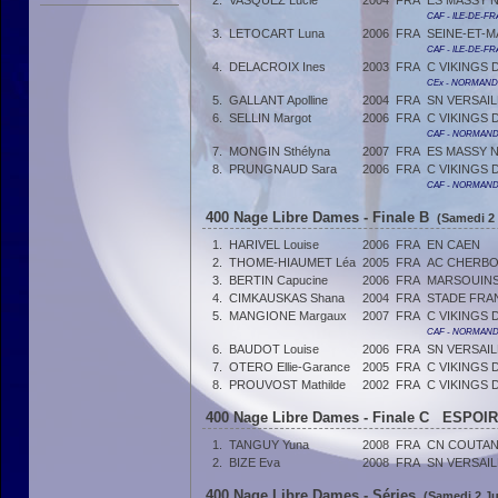
2.
VASQUEZ Lucie
2004
FRA
ES MASSY 
CAF - ILE-DE-F
3.
LETOCART Luna
2006
FRA
SEINE-ET-
CAF - ILE-DE-F
4.
DELACROIX Ines
2003
FRA
C VIKINGS
CEx - NORMANDIE
5.
GALLANT Apolline
2004
FRA
SN VERSAIL
6.
SELLIN Margot
2006
FRA
C VIKINGS
CAF - NORMAND
7.
MONGIN Sthélyna
2007
FRA
ES MASSY 
8.
PRUNGNAUD Sara
2006
FRA
C VIKINGS
CAF - NORMANDI
400 Nage Libre Dames - Finale B
(Samedi 2 
1.
HARIVEL Louise
2006
FRA
EN CAEN
2.
THOME-HIAUMET Léa
2005
FRA
AC CHERBO
3.
BERTIN Capucine
2006
FRA
MARSOUINS
4.
CIMKAUSKAS Shana
2004
FRA
STADE FRA
5.
MANGIONE Margaux
2007
FRA
C VIKINGS
CAF - NORMANDI
6.
BAUDOT Louise
2006
FRA
SN VERSAIL
7.
OTERO Ellie-Garance
2005
FRA
C VIKINGS
8.
PROUVOST Mathilde
2002
FRA
C VIKINGS
400 Nage Libre Dames - Finale C ESPOIR
1.
TANGUY Yuna
2008
FRA
CN COUTA
2.
BIZE Eva
2008
FRA
SN VERSAIL
400 Nage Libre Dames - Séries
(Samedi 2 Jui