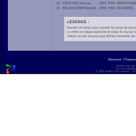
23.
CROCHEZ Alyssia
2001
FRA
MARSOUINS
24.
BELHACHEMI Manare
2008
FRA
US VAIRES
LÉGENDE :
Survolez les temps pour consulter les temps de passage 
Le chiffre en
italique
représente le temps de réaction l
Cliquez sur une structure pour afficher l'ensemble des 
Bienvenue
|
Progra
liveffn.com est
Ce site exploite
© 2011 liveffn.com version : 2.