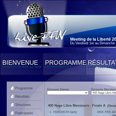
Meeting de la Liberté 2
Du Vendredi 1
er
au Dimanche 3
BIENVENUE
PROGRAMME
RÉSULTA
LA NATATION SUR LE WEB
PROGRAMMATION
POUR TOUT SAVOI
Programme
Épreuves Dames
Épreuves Messieur
Résultats
Structures
400 Nage Libre Messieurs - Finale A
(Diman
1.
FERCHICHI Samy
2004
FRA
AA
Participants
CAF