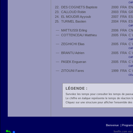
CAF
22.
DES COGNETS Baptiste
2000
FRA
EN
23.
CALLOUD Robin
2003
FRA
GR
24.
EL MOUDIR Ayyoub
2007
FRA
ES
25.
TURMEL Bastien
2004
FRA
ES
CAF
---
MATTIUSSI Erling
2006
FRA
CN
---
COTTENCEAU Matthieu
2005
FRA
C 
CAF
---
ZEGHICHI Elias
2005
FRA
C 
CAF
---
BRANTU Adrien
2005
FRA
C 
CAF
---
PASEK Engueran
2005
FRA
C 
CAF
---
ZITOUNI Fares
1999
FRA
C 
CEx
LÉGENDE :
Survolez les temps pour consulter les temps de passage 
Le chiffre en
italique
représente le temps de réaction l
Cliquez sur une structure pour afficher l'ensemble des 
Bienvenue
|
Progra
liveffn.com est