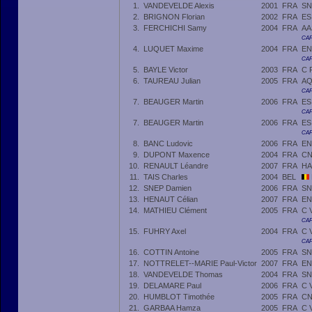
1.
VANDEVELDE Alexis
2001
FRA
SN
2.
BRIGNON Florian
2002
FRA
ES
3.
FERCHICHI Samy
2004
FRA
AA
CAF
4.
LUQUET Maxime
2004
FRA
EN
CAF
5.
BAYLE Victor
2003
FRA
C 
6.
TAUREAU Julian
2005
FRA
AQ
CAF
7.
BEAUGER Martin
2006
FRA
ES
CAF
7.
BEAUGER Martin
2006
FRA
ES
CAF
8.
BANC Ludovic
2006
FRA
EN
9.
DUPONT Maxence
2004
FRA
CN
10.
RENAULT Léandre
2007
FRA
HA
11.
TAIS Charles
2004
BEL
12.
SNEP Damien
2006
FRA
SN
13.
HENAUT Célian
2007
FRA
EN
14.
MATHIEU Clément
2005
FRA
C 
CAF
15.
FUHRY Axel
2004
FRA
C 
CAF
16.
COTTIN Antoine
2005
FRA
SN
17.
NOTTRELET--MARIE Paul-Victor
2007
FRA
EN
18.
VANDEVELDE Thomas
2004
FRA
SN
19.
DELAMARE Paul
2006
FRA
C 
20.
HUMBLOT Timothée
2005
FRA
CN
21.
GARBAA Hamza
2005
FRA
C 