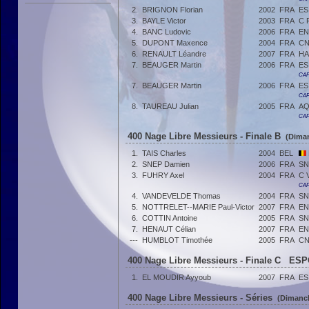
2.
BRIGNON Florian
2002
FRA
ES
3.
BAYLE Victor
2003
FRA
C 
4.
BANC Ludovic
2006
FRA
EN
5.
DUPONT Maxence
2004
FRA
CN
6.
RENAULT Léandre
2007
FRA
HA
7.
BEAUGER Martin
2006
FRA
ES
CAF
7.
BEAUGER Martin
2006
FRA
ES
CAF
8.
TAUREAU Julian
2005
FRA
AQ
CAF
400 Nage Libre Messieurs - Finale B
(Diman
1.
TAIS Charles
2004
BEL
2.
SNEP Damien
2006
FRA
SN
3.
FUHRY Axel
2004
FRA
C 
CAF
4.
VANDEVELDE Thomas
2004
FRA
SN
5.
NOTTRELET--MARIE Paul-Victor
2007
FRA
EN
6.
COTTIN Antoine
2005
FRA
SN
7.
HENAUT Célian
2007
FRA
EN
---
HUMBLOT Timothée
2005
FRA
CN
400 Nage Libre Messieurs - Finale C ESP
1.
EL MOUDIR Ayyoub
2007
FRA
ES
400 Nage Libre Messieurs - Séries
(Dimanch