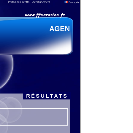
Portail des liveffn
Avertissement
Français
AGEN
RÉSULTATS