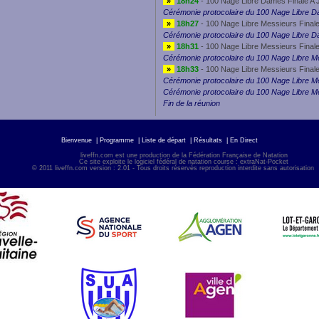
»
18h24
- 100 Nage Libre Dames Finale A 
Cérémonie protocolaire du 100 Nage Libre 
»
18h27
- 100 Nage Libre Messieurs Final
Cérémonie protocolaire du 100 Nage Libre 
»
18h31
- 100 Nage Libre Messieurs Final
Cérémonie protocolaire du 100 Nage Libre M
»
18h33
- 100 Nage Libre Messieurs Final
Cérémonie protocolaire du 100 Nage Libre M
Cérémonie protocolaire du 100 Nage Libre M
Fin de la réunion
Bienvenue
|
Programme
|
Liste de départ
|
Résultats
|
En Direct
liveffn.com est une production de la Fédération Française de Natation
Ce site exploite le logiciel fédéral de natation course : extraNat-Pocket
© 2011 liveffn.com version : 2.01 - Tous droits réservés reproduction interdite sans autorisatio