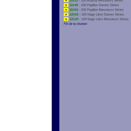
»
11h31
- 100 Brasse Messieurs Séries
»
11h45
- 200 Papillon Dames Séries
»
11h54
- 200 Papillon Messieurs Séries
»
12h02
- 100 Nage Libre Dames Séries
»
12h20
- 100 Nage Libre Messieurs Séries
Fin de la réunion