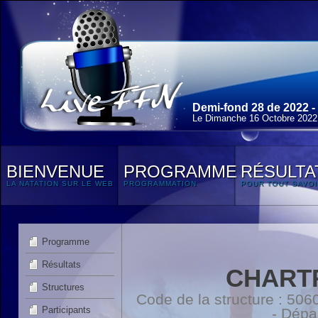
Demi-fond 28 de 2022 -
Le Dimanche 16 Octobre 2022
BIENVENUE
PROGRAMME
RÉSULTA
LA NATATION SUR LE WEB
PROGRAMMATION
POUR TOUT SAVOI
Programme
Résultats
CHART
Structures
Code de la structure : 5
Participants
- Dépa