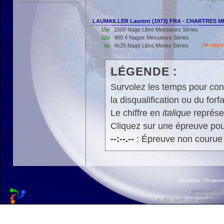
LAUMAILLER Laurent (1973) FRA - CHARTRES 
15e
1500 Nage Libre Messieurs Séries
12e
400 4 Nages Messieurs Séries
6e
4x25 Nage Libre Mixtes Séries
[4e relayeu
LÉGENDE :
Survolez les temps pour cons
la disqualification ou du forfa
Le chiffre en
italique
représen
Cliquez sur une épreuve pour
--:--.--
: Épreuve non courue
Bienvenue
|
Progra
liveffn.com est
Ce site exploite
© 2011 liveffn.com version : 2.