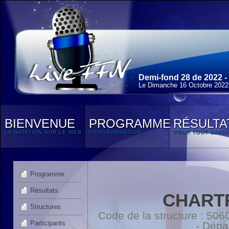
Demi-fond 28 de 2022 -
Le Dimanche 16 Octobre 2022
BIENVENUE
PROGRAMME
RÉSULTA
LA NATATION SUR LE WEB
PROGRAMMATION
POUR TOUT SAVOI
Programme
Résultats
CHART
Structures
Code de la structure : 5
Participants
- Dépa