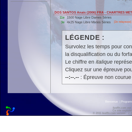
DOS SANTOS Anais (2006) FRA - CHARTRES M
11e
1500 Nage Libre Dames Séries
3e
4x25 Nage Libre Mixtes Séries
[2e relayeuse]
LÉGENDE :
Survolez les temps pour cons
la disqualification ou du forfa
Le chiffre en
italique
représen
Cliquez sur une épreuve pour
--:--.--
: Épreuve non courue
Bienvenue
|
Progra
liveffn.com est
Ce site exploite
© 2011 liveffn.com version : 2.