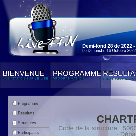
Demi-fond 28 de 2022 -
Le Dimanche 16 Octobre 2022
BIENVENUE
PROGRAMME
RÉSULTA
LA NATATION SUR LE WEB
PROGRAMMATION
POUR TOUT SAVOI
Programme
Résultats
CHART
Structures
Code de la structure : 5
Participants
- Dépa