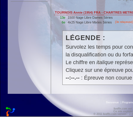
TOURNOIS Annie (1954) FRA - CHARTRES MET
13e
1500 Nage Libre Dames Séries
6e
4x25 Nage Libre Mixtes Séries
[3e relayeuse]
LÉGENDE :
Survolez les temps pour cons
la disqualification ou du forfa
Le chiffre en
italique
représen
Cliquez sur une épreuve pour
--:--.--
: Épreuve non courue
Bienvenue
|
Progra
liveffn.com est
Ce site exploite
© 2011 liveffn.com version : 2.