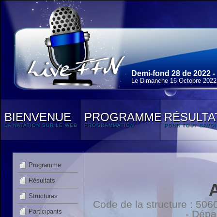
Demi-fond 28 de 2022 -
Le Dimanche 16 Octobre 2022
BIENVENUE
PROGRAMME
RÉSULTA
LA NATATION SUR LE WEB
PROGRAMMATION
POUR TOUT SAVOI
Programme
Résultats
Structures
Code de la structure : 5
Participants
- Dépa