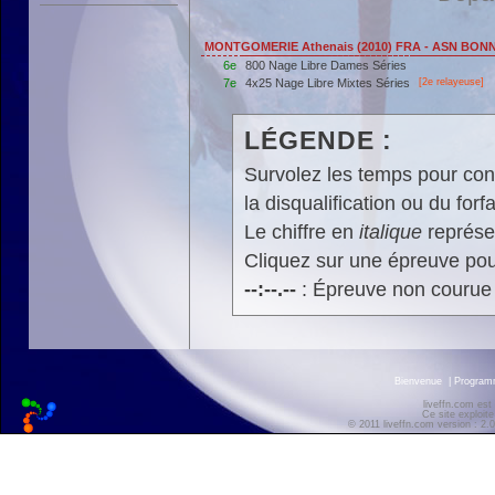
MONTGOMERIE Athenais (2010) FRA - ASN BON
6e
800 Nage Libre Dames Séries
7e
4x25 Nage Libre Mixtes Séries
[2e relayeuse]
LÉGENDE :
Survolez les temps pour cons
la disqualification ou du forfa
Le chiffre en
italique
représen
Cliquez sur une épreuve pour
--:--.--
: Épreuve non courue
Bienvenue
|
Progra
liveffn.com est
Ce site exploite
© 2011 liveffn.com version : 2.