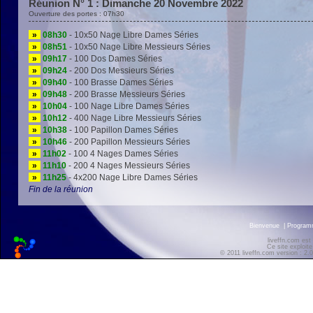
Réunion N° 1 : Dimanche 20 Novembre 2022
Ouverture des portes : 07h30
»
08h30
- 10x50 Nage Libre Dames Séries
»
08h51
- 10x50 Nage Libre Messieurs Séries
»
09h17
- 100 Dos Dames Séries
»
09h24
- 200 Dos Messieurs Séries
»
09h40
- 100 Brasse Dames Séries
»
09h48
- 200 Brasse Messieurs Séries
»
10h04
- 100 Nage Libre Dames Séries
»
10h12
- 400 Nage Libre Messieurs Séries
»
10h38
- 100 Papillon Dames Séries
»
10h46
- 200 Papillon Messieurs Séries
»
11h02
- 100 4 Nages Dames Séries
»
11h10
- 200 4 Nages Messieurs Séries
»
11h25
- 4x200 Nage Libre Dames Séries
Fin de la réunion
Bienvenue
|
Progra
liveffn.com est
Ce site exploite
© 2011 liveffn.com version : 2.