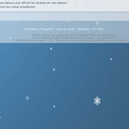
une épreuve pour afficher les résultats de cette épreuve
euve non courue actuellement
Bienvenue
|
Programme
|
Liste de départ
|
Résultats
|
En Direct
liveffn.com est une production de la Fédération Française de Natation
Ce site exploite le logiciel fédéral de natation course : extraNat-Pocket
© 2011 liveffn.com version : 2.01 - Tous droits réservés reproduction interdite sans autorisatio