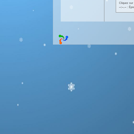
Cliquez sur 
--:--.--
: Épr