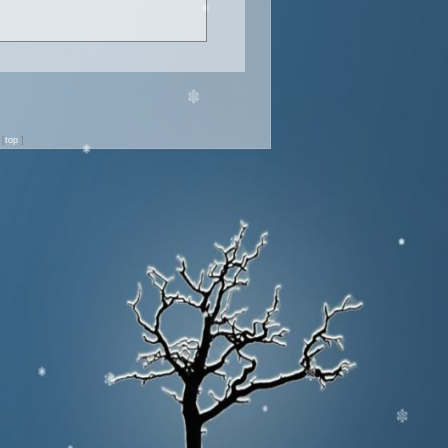
n
[
top
]