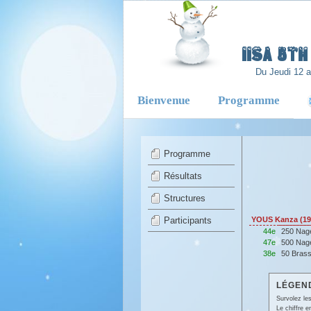
-
IISA 5T
Du Jeudi 12 
Bienvenue
Programme
Programme
Résultats
Structures
Participants
YOUS Kanza (19
44e
250 Nag
47e
500 Nag
38e
50 Bras
LÉGEND
Survolez les
Le chiffre 