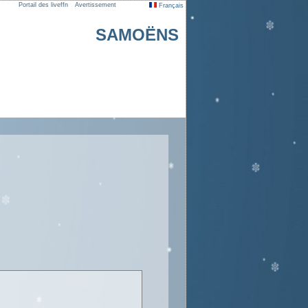
Portail des liveffn
Avertissement
Français
SAMOËNS