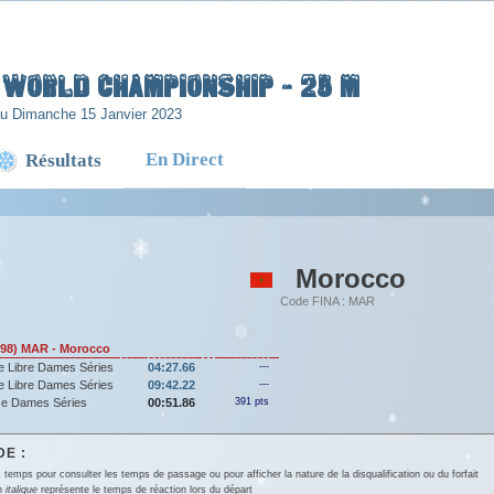
H WORLD CHAMPIONSHIP - 25 m
au Dimanche 15 Janvier 2023
En Direct
Résultats
Morocco
Code FINA : MAR
98) MAR - Morocco
e Libre Dames Séries
04:27.66
---
e Libre Dames Séries
09:42.22
---
se Dames Séries
00:51.86
391 pts
E :
 temps pour consulter les temps de passage ou pour afficher la nature de la disqualification ou du forfait
en
italique
représente le temps de réaction lors du départ