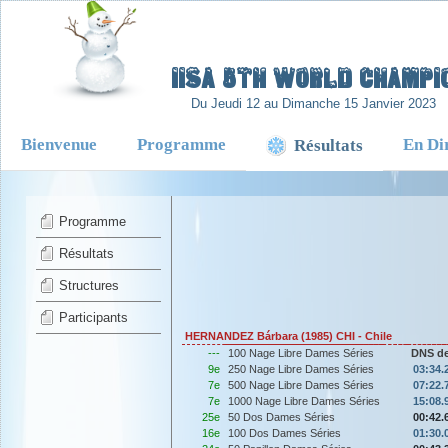
-
IISA 5TH WORLD CHAMPIO
Du Jeudi 12 au Dimanche 15 Janvier 2023
Bienvenue
Programme
En Di
Résultats
Programme
Résultats
Structures
Participants
HERNANDEZ Bárbara (1985) CHI - Chile
---
100 Nage Libre Dames Séries
DNS d
9e
250 Nage Libre Dames Séries
03:34.
7e
500 Nage Libre Dames Séries
07:22.
7e
1000 Nage Libre Dames Séries
15:08.
25e
50 Dos Dames Séries
00:42.
16e
100 Dos Dames Séries
01:30.