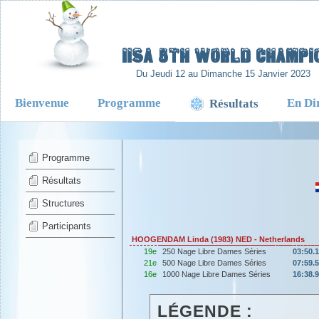
-
IISA 5TH WORLD CHAMPIO
Du Jeudi 12 au Dimanche 15 Janvier 2023
Bienvenue
Programme
En Di
Résultats
Programme
Résultats
Structures
Participants
HOOGENDAM Linda (1983) NED - Netherlands
19e
250 Nage Libre Dames Séries
03:50.
21e
500 Nage Libre Dames Séries
07:59.
16e
1000 Nage Libre Dames Séries
16:38.
LÉGENDE :