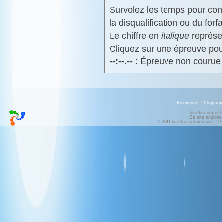
Survolez les temps pour cons
la disqualification ou du forfa
Le chiffre en
italique
représen
Cliquez sur une épreuve pour
--:--.--
: Épreuve non courue
Bienvenue
|
Progra
liveffn.com est
Ce site exploite
© 2011 liveffn.com version : 2.