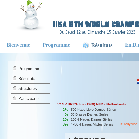
-
IISA 5TH WORLD CHAMPIO
Du Jeudi 12 au Dimanche 15 Janvier 2023
Bienvenue
Programme
En Di
Résultats
Programme
Résultats
Structures
Participants
VAN AURICH Iris (1969) NED - Netherlands
27e
500 Nage Libre Dames Séries
6e
50 Brasse Dames Séries
20e
100 4 Nages Dames Séries
32e
4x50 4 Nages Mixtes Séries
[
1er
relayeuse]