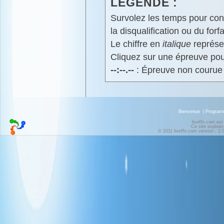
LÉGENDE :
Survolez les temps pour cons
la disqualification ou du forfa
Le chiffre en
italique
représen
Cliquez sur une épreuve pour
--:--.--
: Épreuve non courue
Bienvenue
|
Progra
liveffn.com est
Ce site exploite
© 2011 liveffn.com version : 2.