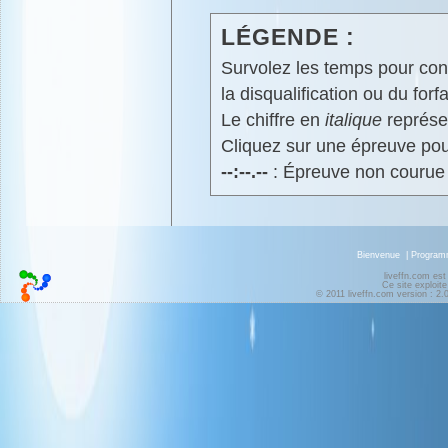
LÉGENDE :
Survolez les temps pour cons
la disqualification ou du forfa
Le chiffre en
italique
représen
Cliquez sur une épreuve pour
--:--.--
: Épreuve non courue
Bienvenue
|
Progra
liveffn.com est
Ce site exploite
© 2011 liveffn.com version : 2.