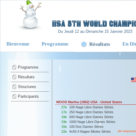
-
IISA 5TH WORLD CHAMPIO
Du Jeudi 12 au Dimanche 15 Janvier 2023
Bienvenue
Programme
En Di
Résultats
Programme
Résultats
Structures
Participants
WOOD Martha (1962) USA - United States
27e
100 Nage Libre Dames Séries
17e
250 Nage Libre Dames Séries
19e
500 Nage Libre Dames Séries
24e
1000 Nage Libre Dames Séries
15e
100 Dos Dames Séries
22e
4x50 4 Nages Mixtes Séries
[4e relayeuse]