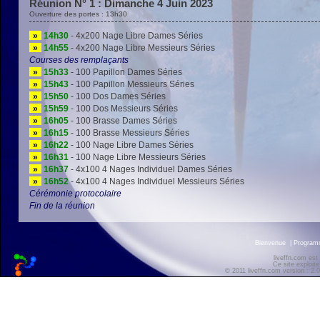
Réunion N° 1 : Dimanche 4 Juin 2023
Ouverture des portes : 13h30
»
14h30
- 4x200 Nage Libre Dames Séries
»
14h55
- 4x200 Nage Libre Messieurs Séries
Courses des remplaçants
»
15h33
- 100 Papillon Dames Séries
»
15h43
- 100 Papillon Messieurs Séries
»
15h50
- 100 Dos Dames Séries
»
15h59
- 100 Dos Messieurs Séries
»
16h05
- 100 Brasse Dames Séries
»
16h15
- 100 Brasse Messieurs Séries
»
16h22
- 100 Nage Libre Dames Séries
»
16h31
- 100 Nage Libre Messieurs Séries
»
16h37
- 4x100 4 Nages Individuel Dames Séries
»
16h52
- 4x100 4 Nages Individuel Messieurs Séries
Cérémonie protocolaire
Fin de la réunion
Bienvenue
|
Progra
liveffn.com est
Ce site exploite
© 2011 liveffn.com version : 2.