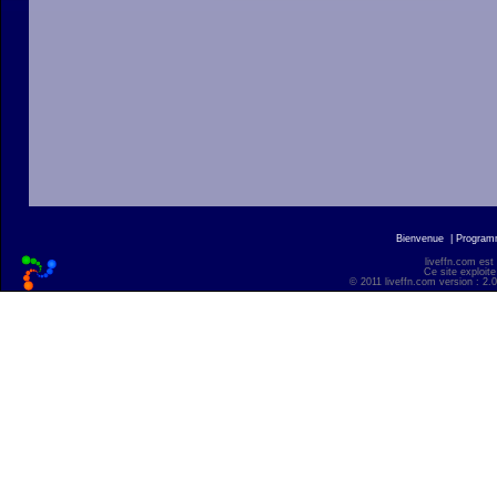
Bienvenue
|
Progra
liveffn.com est
Ce site exploite
© 2011 liveffn.com version : 2.