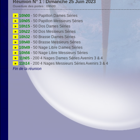
Réunion N° 1 : Dimanche 25 Juin 2023
Ouverture des portes : 09h00
»
10h00
- 50 Papillon Dames Séries
»
10h05
- 50 Papillon Messieurs Séries
»
10h15
- 50 Dos Dames Séries
»
10h22
- 50 Dos Messieurs Séries
»
10h32
- 50 Brasse Dames Séries
»
10h40
- 50 Brasse Messieurs Séries
»
10h49
- 50 Nage Libre Dames Séries
»
10h56
- 50 Nage Libre Messieurs Séries
»
11h05
- 200 4 Nages Dames Séries Avenirs 3 & 4
»
11h14
- 200 4 Nages Messieurs Séries Avenirs 3 & 4
Fin de la réunion