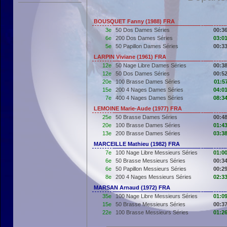
BOUSQUET Fanny (1988) FRA
3e
50 Dos Dames Séries
00:36
6e
200 Dos Dames Séries
03:01
5e
50 Papillon Dames Séries
00:33
LARPIN Viviane (1961) FRA
12e
50 Nage Libre Dames Séries
00:38
12e
50 Dos Dames Séries
00:52
20e
100 Brasse Dames Séries
01:5
15e
200 4 Nages Dames Séries
04:01
7e
400 4 Nages Dames Séries
08:34
LEMOINE Marie-Aude (1977) FRA
25e
50 Brasse Dames Séries
00:48
20e
100 Brasse Dames Séries
01:43
13e
200 Brasse Dames Séries
03:38
MARCEILLE Mathieu (1982) FRA
7e
100 Nage Libre Messieurs Séries
01:00
6e
50 Brasse Messieurs Séries
00:34
6e
50 Papillon Messieurs Séries
00:29
8e
200 4 Nages Messieurs Séries
02:33
MARSAN Arnaud (1972) FRA
35e
100 Nage Libre Messieurs Séries
01:09
15e
50 Brasse Messieurs Séries
00:37
22e
100 Brasse Messieurs Séries
01:26