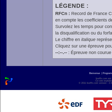
LÉGENDE :
RFCn :
Record de France Cn,
en compte les coefficients 
Survolez les temps pour cons
la disqualification ou du forfa
Le chiffre en
italique
représen
Cliquez sur une épreuve pour
--:--.--
: Épreuve non courue
Bienvenue
|
Progra
liveffn.com est
Ce site exploite
© 2011 liveffn.com version : 2.