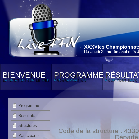
XXXVIes Championnats 
Du Jeudi 22 au Dimanche 25 J
BIENVENUE
PROGRAMME
RÉSULTA
LA NATATION SUR LE WEB
PROGRAMMATION
POUR TOUT SAVOI
Programme
Résultats
Structures
Code de la structure : 4
Participants
Départ