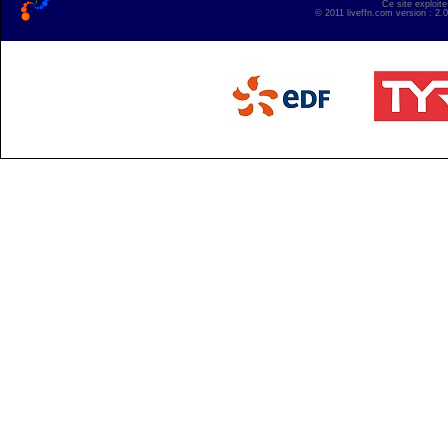
Ce site exploite
© 2011 liveffn.com version : 2.