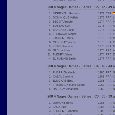
200 4 Nages Dames - Séries C5 : 45 - 49 
1.
MERITXELL Gonfaus
1977
ESP
2.
DOMINIQUE Valérie
1978
FRA
L
3.
SEGOT Armelle
1974
FRA
M
4.
BUSSAC Katy
1978
FRA
A
5.
SANCHEZ Joëlle
1976
FRA
C
6.
THORAVAL Magali
1978
FRA
L
7.
LAURENT Muriel
1978
FRA
M
8.
MONFRAY Valérie
1976
FRA
C
9.
KIENY Sandrine
1975
FRA
M
10.
GUY Ludivine
1978
FRA
A
11.
FLEURY Ariane
1974
FRA
E
---
EL MADANI Emilie
1977
FRA
D
200 4 Nages Dames - Séries C4 : 40 - 44 
1.
PHARR Elisabeth
1980
FRA
G
2.
CAZAL Caroline
1981
FRA
C
3.
ELMGART Elina
1983
FRA
C
4.
TREMEAUX Marie-Cecile
1982
FRA
C
5.
RAFFRAY Amandine
1980
FRA
N
200 4 Nages Dames - Séries C3 : 35 - 39 
1.
DUMONT Emilie
1985
FRA
A
2.
LAUX Julie
1985
FRA
S
3.
LEURENT Sandrine
1988
FRA
U