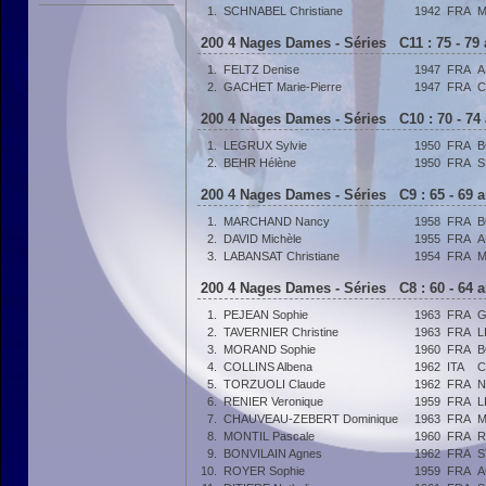
1.
SCHNABEL Christiane
1942
FRA
M
200 4 Nages Dames - Séries C11 : 75 - 79
1.
FELTZ Denise
1947
FRA
A
2.
GACHET Marie-Pierre
1947
FRA
C
200 4 Nages Dames - Séries C10 : 70 - 74
1.
LEGRUX Sylvie
1950
FRA
B
2.
BEHR Hélène
1950
FRA
S
200 4 Nages Dames - Séries C9 : 65 - 69 
1.
MARCHAND Nancy
1958
FRA
B
2.
DAVID Michèle
1955
FRA
A
3.
LABANSAT Christiane
1954
FRA
M
200 4 Nages Dames - Séries C8 : 60 - 64 
1.
PEJEAN Sophie
1963
FRA
G
2.
TAVERNIER Christine
1963
FRA
L
3.
MORAND Sophie
1960
FRA
B
4.
COLLINS Albena
1962
ITA
C
5.
TORZUOLI Claude
1962
FRA
N
6.
RENIER Veronique
1959
FRA
L
7.
CHAUVEAU-ZEBERT Dominique
1963
FRA
M
8.
MONTIL Pascale
1960
FRA
R
9.
BONVILAIN Agnes
1962
FRA
S
10.
ROYER Sophie
1959
FRA
A