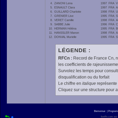
4.
ZANONI Lena
1997
FRA
V
5.
ESNAULT Clara
1997
FRA
A
6.
GUILLARD Charlotte
1998
FRA
U
7.
GRENIER Lise
1995
FRA
S
8.
VERET Camille
1998
FRA
A
9.
SABBE Julie
1996
FRA
C
10.
HERMAN Héléna
1995
FRA
B
11.
HANSSLER Manon
1998
FRA
A
12.
DONVAL Murielle
1995
FRA
S
LÉGENDE :
RFCn :
Record de France Cn, n 
les coefficients de rajeunisseme
Survolez les temps pour consulte
disqualification ou du forfait
Le chiffre en
italique
représente 
Cliquez sur une structure pour af
Bienvenue
|
Progra
liveffn.com est