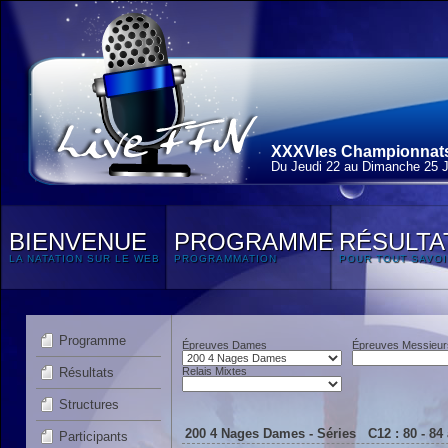
XXXVIes Championnats 
Du Jeudi 22 au Dimanche 25 J
BIENVENUE
PROGRAMME
RÉSULTA
LA NATATION SUR LE WEB
PROGRAMMATION
POUR TOUT SAVOI
Programme
Épreuves Dames
Épreuves Messieur
Résultats
Relais Mixtes
Structures
200 4 Nages Dames - Séries C12 : 80 - 84
Participants