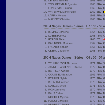
11.
DITIERE Nathalie
1961
FRA
S
12.
TOSI GERMAIN Sylvaine
1963
FRA
A
13.
LONGEVIAL Patricia
1962
FRA
C
14.
WATERVAL Marie Paule
1962
BEL
15.
LARPIN Viviane
1961
FRA
S
---
MAZIERE Christine
1963
FRA
N
200 4 Nages Dames - Séries C7 : 55 - 59 
1.
BEVING Christine
1964
FRA
C
2.
LUBBE Patricia
1966
FRA
C
3.
FERDIN Silvia
1965
ITA
4.
BARINGOU Marianne
1967
FRA
G
5.
FAGARD Isabelle
1967
FRA
D
6.
CLERC Catherine
1966
FRA
R
200 4 Nages Dames - Séries C6 : 50 - 54 
1.
TCHIRIKHTCHIAN Laure
1972
FRA
S
2.
JANNEL LASTENNET Karine
1972
FRA
D
3.
BERTSCH Aurielle
1972
FRA
S
4.
COUSSIEU Beatrice
1969
FRA
S
5.
FERRIOL Sylvie
1973
FRA
G
6.
BELAFIA Florence
1970
FRA
A
7.
MARCEL Sylvie
1971
FRA
C
8.
ROA Laurence
1970
FRA
A
9.
BAUS Celine
1972
FRA
N
10.
ROCHET Myriam
1973
FRA
D
11.
POGGI Christèle
1970
FRA
G
---
HUMBERT Emma
1972
FRA
C