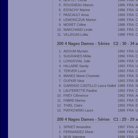
4.
BERTET Cécile
1988
FRA
S
5.
ROUSSEAU Manon
1986
FRA
M
6.
ESTACHY Marine
1986
FRA
G
7.
PASCAULT Anna
1984
FRA
C
8.
LEWONCZUK Marion
1988
FRA
C
9.
MORET Céline
1988
FRA
C
10.
MARCHAND Leslie
1986
FRA
C
11.
VILLEGAS Lolita
1988
FRA
C
200 4 Nages Dames - Séries C2 : 30 - 34 
1.
ADOUM Myriam
1992
FRA
L
1.
SUGRANES Mélia
1990
FRA
C
3.
LONGEVIAL Julie
1990
FRA
V
4.
HILLAIRE Sandy
1993
FRA
U
5.
TERVER Lucie
1993
FRA
C
6.
IBANEZ Marie-Charlotte
1993
FRA
S
7.
OUFKIR Nina
1993
FRA
B
8.
GARRIDO CASTILLO Laura Nalleli
1989
FRA
N
9.
LAUTERETTE Pauline
1992
FRA
C
10.
FREY Clémence
1992
FRA
A
11.
FABRE Marina
1991
FRA
E
12.
THIEL Claire
1993
FRA
E
13.
PIATKOWSKI Laure
1989
FRA
U
200 4 Nages Dames - Séries C1 : 25 - 29 
1.
SPRIET Amandine
1997
FRA
A
2.
FERNANDEZ Marie
1998
FRA
E
3.
MUN Valentine
1998
FRA
G