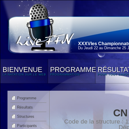
XXXVIes Championnats 
Du Jeudi 22 au Dimanche 25 J
BIENVENUE
PROGRAMME
RÉSULTA
LA NATATION SUR LE WEB
PROGRAMMATION
POUR TOUT SAVOI
Programme
Résultats
CN
Structures
Code de la structure :
Participants
Dép