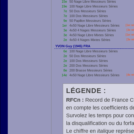
15e
50 Nage Libre Messieurs Séries
19e
100 Nage Libre Messieurs Séries
7e
50 Dos Messieurs Séries
7e
100 Dos Messieurs Séries
9e
50 Papillon Messieurs Séries
1er
4x50 Nage Libre Messieurs Séries
[
1er
re
3e
4x50 4 Nages Messieurs Séries
[3e re
3e
4x50 Nage Libre Mixtes Séries
[
1er
re
2e
4x50 4 Nages Mixtes Séries
[3e re
YVON Guy (1945) FRA
6e
100 Nage Libre Messieurs Séries
2e
50 Dos Messieurs Séries
2e
100 Dos Messieurs Séries
2e
200 Dos Messieurs Séries
8e
200 Brasse Messieurs Séries
14e
4x50 Nage Libre Messieurs Séries
[4e re
LÉGENDE :
RFCn :
Record de France Cn,
en compte les coefficients 
Survolez les temps pour cons
la disqualification ou du forfa
Le chiffre en
italique
représen