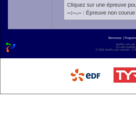
Cliquez sur une épreuve pour
--:--.--
: Épreuve non courue
Bienvenue
|
Progra
liveffn.com est
Ce site exploite
© 2011 liveffn.com version : 2.