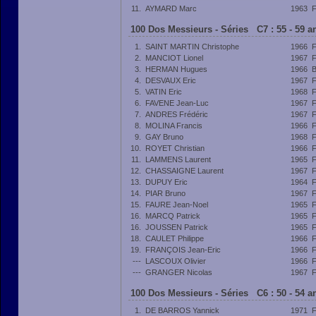
11.
AYMARD Marc
1963
100 Dos Messieurs - Séries C7 : 55 - 59 
1.
SAINT MARTIN Christophe
1966
2.
MANCIOT Lionel
1967
3.
HERMAN Hugues
1966
4.
DESVAUX Eric
1967
5.
VATIN Eric
1968
6.
FAVENE Jean-Luc
1967
7.
ANDRES Frédéric
1967
8.
MOLINA Francis
1966
9.
GAY Bruno
1968
10.
ROYET Christian
1966
11.
LAMMENS Laurent
1965
12.
CHASSAIGNE Laurent
1967
13.
DUPUY Eric
1964
14.
PIAR Bruno
1967
15.
FAURE Jean-Noel
1965
16.
MARCQ Patrick
1965
16.
JOUSSEN Patrick
1965
18.
CAULET Philippe
1966
19.
FRANÇOIS Jean-Eric
1966
---
LASCOUX Olivier
1966
---
GRANGER Nicolas
1967
100 Dos Messieurs - Séries C6 : 50 - 54 
1.
DE BARROS Yannick
1971