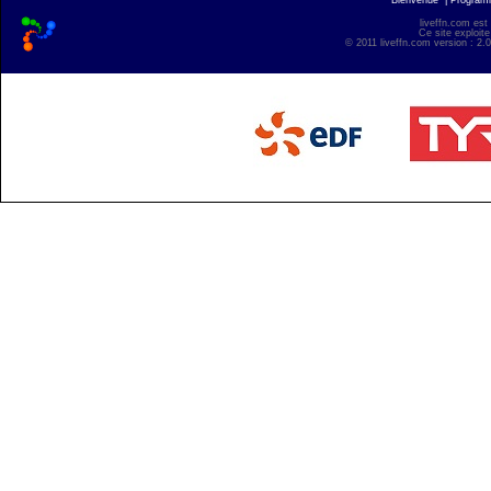
Bienvenue
|
Progra
liveffn.com est
Ce site exploite
© 2011 liveffn.com version : 2.