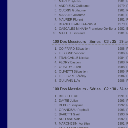
3.
MARTY Sylvain
1981
4.
ANDRIEUX Guillaume
1979
5.
QUERIN Guillaume
1981
6.
MASSIN Guillaume
1981
7.
MAURER Florent
1981
8.
BLANCO GARCIA Renaud
1979
9.
CASCALES MINANA Francisco-De-Borja
1982
10.
MAILLET Bertrand
1981
100 Dos Messieurs - Séries C3 : 35 - 39 
1.
COIFFARD Sébastien
1986
2.
LEBLOND Vincent
1986
3.
FRANGVILLE Nicolas
1984
4.
FLORY Bastien
1988
5.
OUSTRY Julien
1988
6.
OLIVETTI Sébastien
1986
7.
LEFEBVRE Jérémy
1984
8.
GUILPAIN Loïc
1986
100 Dos Messieurs - Séries C2 : 30 - 34 
1.
BOSELLI Luc
1991
2.
DAYRE Julien
1993
3.
DEBUC Benjamin
1992
4.
GRANDEAU Raphaël
1993
5.
BARETTI Gaël
1993
6.
NULLANS Aloïs
1992
7.
MARCHESINI Aurélien
1991