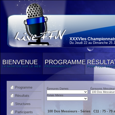
XXXVIes Championnats 
Du Jeudi 22 au Dimanche 25 J
BIENVENUE
PROGRAMME
RÉSULTA
LA NATATION SUR LE WEB
PROGRAMMATION
POUR TOUT SAVOI
Programme
Épreuves Dames
Épreuves Messieur
Résultats
Relais Mixtes
Structures
100 Dos Messieurs - Séries C11 : 75 - 79
Participants