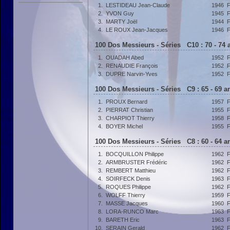
1.
LESTIDEAU Jean-Claude
1946
2.
YVON Guy
1945
3.
MARTY Joël
1944
4.
LE ROUX Jean-Jacques
1946
100 Dos Messieurs - Séries C10 : 70 - 74
1.
OUADAH Abed
1952
2.
RENAUDIE François
1952
3.
DUPRE Narvin-Yves
1952
100 Dos Messieurs - Séries C9 : 65 - 69 
1.
PROUX Bernard
1957
2.
PIERRAT Christian
1955
3.
CHARPIOT Thierry
1958
4.
BOYER Michel
1955
100 Dos Messieurs - Séries C8 : 60 - 64 
1.
BOCQUILLON Philippe
1962
2.
ARMBRUSTER Frédéric
1962
3.
REMBERT Matthieu
1962
4.
SOIRFECK Denis
1963
5.
ROQUES Philippe
1962
6.
WOLFF Thierry
1959
7.
MASSE Jacques
1960
8.
LORA-RUNCO Marc
1963
9.
BARETH Eric
1963
10.
SERAIN Gerald
1962