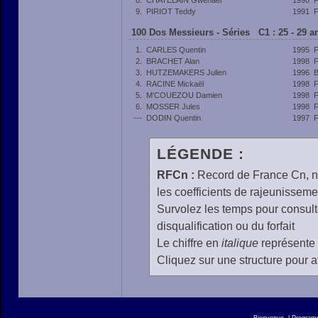
8.
CHATELAIN Gwenaël
1990
9.
PIRIOT Teddy
1991
100 Dos Messieurs - Séries C1 : 25 - 29 
1.
CARLES Quentin
1995
2.
BRACHET Alan
1998
3.
HUTZEMAKERS Julien
1996
4.
RACINE Mickaël
1998
5.
M'COUEZOU Damien
1998
6.
MOSSER Jules
1998
---
DODIN Quentin
1997
LÉGENDE :
RFCn :
Record de France Cn, n 
les coefficients de rajeunisseme
Survolez les temps pour consulte
disqualification ou du forfait
Le chiffre en
italique
représente 
Cliquez sur une structure pour af