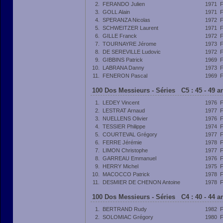
2.
FERANDO Julien
1971
3.
GOLL Alain
1971
4.
SPERANZA Nicolas
1972
5.
SCHWEITZER Laurent
1971
6.
GILLE Franck
1972
7.
TOURNAYRE Jérome
1973
8.
DE SEREVILLE Ludovic
1972
9.
GIBBINS Patrick
1969
10.
LABRANA Danny
1973
11.
FENERON Pascal
1969
100 Dos Messieurs - Séries C5 : 45 - 49 
1.
LEDEY Vincent
1976
2.
LESTRAT Arnaud
1977
3.
NUELLENS Olivier
1976
4.
TESSIER Philippe
1974
5.
COURTEVAL Grégory
1977
6.
FERRE Jérémie
1978
7.
LIMON Christophe
1977
8.
GARREAU Emmanuel
1976
9.
HERRY Michel
1975
10.
MACOCCO Patrick
1978
11.
DESMIER DE CHENON Antoine
1978
100 Dos Messieurs - Séries C4 : 40 - 44 
1.
BERTRAND Rudy
1982
2.
SOLOMIAC Grégory
1980