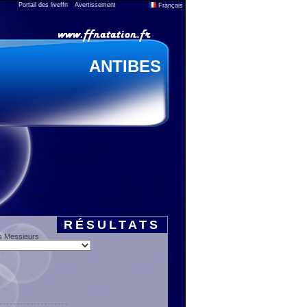
Portail des liveffn
Avertissement
Français
ANTIBES
RÉSULTATS
s Messieurs