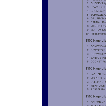
2.
DUBOIS Sté
3.
CZACHOR Fa
4.
GREMEAUX V
5.
SCHULZE Je
6.
GRUFFY Ma
7.
CANDAU Ben
8.
MARTIN Fréd
9.
MURRAY Sea
10.
PEREIRA Ric
1500 Nage Lib
1.
GENET Davi
2.
DESCATOIR
3.
ROZWADOWSK
4.
SANTOS Patr
5.
COCHET Fra
1500 Nage Lib
1.
VACHER Nic
2.
MOREUX Kev
3.
DELEPINE R
4.
MEHR Jean-N
5.
RASSEL Flor
1500 Nage Lib
1.
BOUSNANE 