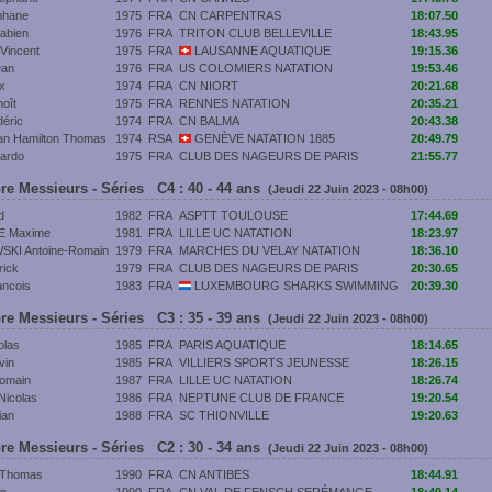
phane
1975
FRA
CN CARPENTRAS
18:07.50
bien
1976
FRA
TRITON CLUB BELLEVILLE
18:43.95
incent
1975
FRA
LAUSANNE AQUATIQUE
19:15.36
an
1976
FRA
US COLOMIERS NATATION
19:53.46
x
1974
FRA
CN NIORT
20:21.68
oît
1975
FRA
RENNES NATATION
20:35.21
éric
1974
FRA
CN BALMA
20:43.38
n Hamilton Thomas
1974
RSA
GENÈVE NATATION 1885
20:49.79
ardo
1975
FRA
CLUB DES NAGEURS DE PARIS
21:55.77
re Messieurs - Séries C4 : 40 - 44 ans
(Jeudi 22 Juin 2023 - 08h00)
d
1982
FRA
ASPTT TOULOUSE
17:44.69
E Maxime
1981
FRA
LILLE UC NATATION
18:23.97
I Antoine-Romain
1979
FRA
MARCHES DU VELAY NATATION
18:36.10
ick
1979
FRA
CLUB DES NAGEURS DE PARIS
20:30.65
ncois
1983
FRA
LUXEMBOURG SHARKS SWIMMING
20:39.30
re Messieurs - Séries C3 : 35 - 39 ans
(Jeudi 22 Juin 2023 - 08h00)
olas
1985
FRA
PARIS AQUATIQUE
18:14.65
in
1985
FRA
VILLIERS SPORTS JEUNESSE
18:26.15
omain
1987
FRA
LILLE UC NATATION
18:26.74
icolas
1986
FRA
NEPTUNE CLUB DE FRANCE
19:20.54
ian
1988
FRA
SC THIONVILLE
19:20.63
re Messieurs - Séries C2 : 30 - 34 ans
(Jeudi 22 Juin 2023 - 08h00)
Thomas
1990
FRA
CN ANTIBES
18:44.91