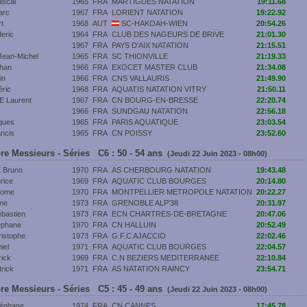
scal
1965
FRA
MARTIGUES NATATION
19:11.68
arc
1967
FRA
LORIENT NATATION
19:22.92
t
1968
AUT
SC-HAKOAH-WIEN
20:54.26
eric
1964
FRA
CLUB DES NAGEURS DE BRIVE
21:01.30
1967
FRA
PAYS D'AIX NATATION
21:15.51
ean-Michel
1965
FRA
SC THIONVILLE
21:19.33
han
1966
FRA
EXOCET MASTER CLUB
21:34.08
in
1966
FRA
CNS VALLAURIS
21:49.90
ric
1968
FRA
AQUATIS NATATION VITRY
21:50.11
 Laurent
1967
FRA
CN BOURG-EN-BRESSE
22:20.74
1966
FRA
SUNDGAU NATATION
22:56.18
ques
1965
FRA
PARIS AQUATIQUE
23:03.54
ncis
1965
FRA
CN POISSY
23:52.60
re Messieurs - Séries C6 : 50 - 54 ans
(Jeudi 22 Juin 2023 - 08h00)
 Bruno
1970
FRA
AS CHERBOURG NATATION
19:43.48
rice
1969
FRA
AQUATIC CLUB BOURGES
20:14.80
rome
1970
FRA
MONTPELLIER METROPOLE NATATION
20:22.27
ne
1973
FRA
GRENOBLE ALP'38
20:31.97
bastien
1973
FRA
ECN CHARTRES-DE-BRETAGNE
20:47.06
éphane
1970
FRA
CN HALLUIN
20:52.49
istophe
1973
FRA
G.F.C AJACCIO
22:02.46
iel
1971
FRA
AQUATIC CLUB BOURGES
22:04.57
ick
1969
FRA
C.N BEZIERS MEDITERRANEE
22:10.84
rick
1971
FRA
AS NATATION RAINCY
23:54.71
re Messieurs - Séries C5 : 45 - 49 ans
(Jeudi 22 Juin 2023 - 08h00)
éphane
1974
FRA
CN CANNES
17:45.78