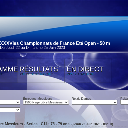
XXXVIes Championnats de France Eté Open - 50 m
Du Jeudi 22 au Dimanche 25 Juin 2023
AMME
RÉSULTATS
EN DIRECT
N
POUR TOUT SAVOIR
VIVEZ L'ACTION !
Épreuves Messieurs
Relais Dames
Relai
re Messieurs - Séries C11 : 75 - 79 ans
(Jeudi 22 Juin 2023 - 08h00)