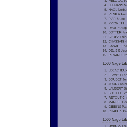
3.
MELLADO Pa
4.
LEEMANS M
5.
NAGL Norber
6.
RENIER Fred
7.
PIAR Bruno
8.
PRIORETTI J
9.
REUGE Step
10.
BOTTERI Ala
11.
CLOËZ Frédé
12.
CHASSAIGNE
13.
CANALE Eric
14.
DELIBIE Jac
15.
RENARD Fra
1500 Nage Lib
1.
LECACHEUX
2.
FLAVIER Fab
3.
BOUDET Jé
4.
JOURY Antoi
5.
LAMBERT Sé
6.
BULTEEL St
7.
RETOUT Chr
8.
MARCEL Dan
9.
GIBBINS Patr
10.
CHAPUIS Pat
1500 Nage Lib
1.
HERNIOU St