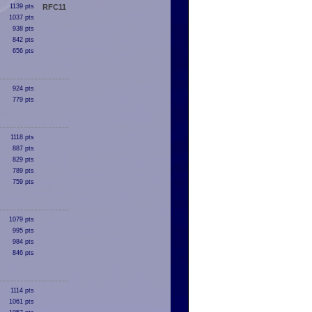
1139 pts
RFC11
1037 pts
938 pts
842 pts
656 pts
924 pts
779 pts
1118 pts
887 pts
829 pts
789 pts
759 pts
1079 pts
995 pts
984 pts
846 pts
1114 pts
1061 pts