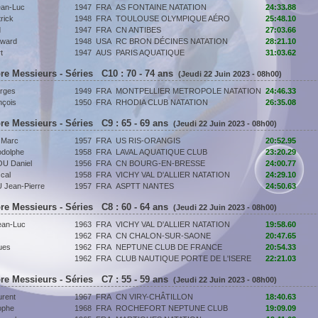
an-Luc
1947
FRA
AS FONTAINE NATATION
24:33.88
rick
1948
FRA
TOULOUSE OLYMPIQUE AÉRO
25:48.10
d
1947
FRA
CN ANTIBES
27:03.66
ward
1948
USA
RC BRON DÉCINES NATATION
28:21.10
t
1947
AUS
PARIS AQUATIQUE
31:03.62
re Messieurs - Séries C10 : 70 - 74 ans
(Jeudi 22 Juin 2023 - 08h00)
rges
1949
FRA
MONTPELLIER METROPOLE NATATION
24:46.33
çois
1950
FRA
RHODIA CLUB NATATION
26:35.08
re Messieurs - Séries C9 : 65 - 69 ans
(Jeudi 22 Juin 2023 - 08h00)
Marc
1957
FRA
US RIS-ORANGIS
20:52.95
dolphe
1958
FRA
LAVAL AQUATIQUE CLUB
23:20.29
 Daniel
1956
FRA
CN BOURG-EN-BRESSE
24:00.77
cal
1958
FRA
VICHY VAL D'ALLIER NATATION
24:29.10
Jean-Pierre
1957
FRA
ASPTT NANTES
24:50.63
re Messieurs - Séries C8 : 60 - 64 ans
(Jeudi 22 Juin 2023 - 08h00)
an-Luc
1963
FRA
VICHY VAL D'ALLIER NATATION
19:58.60
1962
FRA
CN CHALON-SUR-SAONE
20:47.65
ues
1962
FRA
NEPTUNE CLUB DE FRANCE
20:54.33
1962
FRA
CLUB NAUTIQUE PORTE DE L'ISERE
22:21.03
re Messieurs - Séries C7 : 55 - 59 ans
(Jeudi 22 Juin 2023 - 08h00)
rent
1967
FRA
CN VIRY-CHÂTILLON
18:40.63
ophe
1968
FRA
ROCHEFORT NEPTUNE CLUB
19:09.09