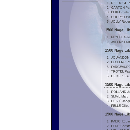
1.
REFUGGI Je
2.
CARTON Pat
3.
BEKLI Khale
4.
COOPER Ho
5.
JOLLY Rober
1500 Nage Lib
1.
MICHEL Geo
2.
JAFFRÉ Fran
1500 Nage Lib
1.
JOUANDON 
2.
LECLERC Ro
3.
FARGEAUDOU
4.
TROTEL Pas
5.
DE KERLEAU 
1500 Nage Lib
1.
ROLLAND Je
2.
SMAIL Marc
3.
OLIVIÉ Jacq
4.
PELLE Gilles
1500 Nage Lib
1.
KABICHE Lau
2.
LEDU Christ