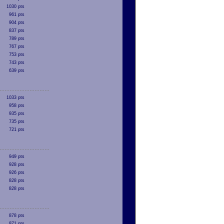
1030 pts
961 pts
904 pts
837 pts
789 pts
767 pts
753 pts
743 pts
639 pts
1033 pts
958 pts
935 pts
735 pts
721 pts
949 pts
928 pts
926 pts
828 pts
828 pts
878 pts
871 pts