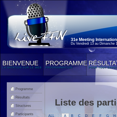
31e Meeting Internationa
Du Vendredi 13 au Dimanche 
BIENVENUE
PROGRAMME
RÉSULTA
LA NATATION SUR LE WEB
PROGRAMMATION
POUR TOUT SAVOI
Programme
Résultats
Liste des part
Structures
Participants
ALL
0-9
A
B
C
D
E
F
G
H