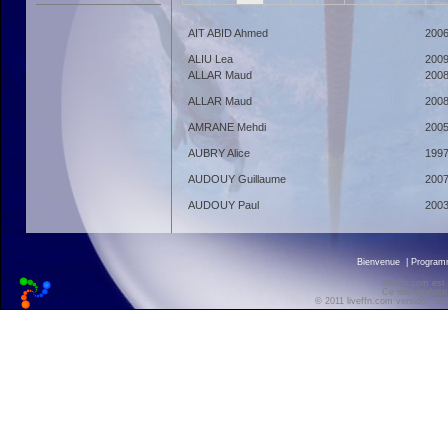
AIT ABID Ahmed
200
ALIU Lea
200
ALLAR Maud
200
ALLAR Maud
200
AMRANE Mehdi
200
AUBRY Alice
199
AUDOUY Guillaume
200
AUDOUY Paul
200
Bienvenue
|
Progra
liveffn.com est
Ce site exploite
© 2011 liveffn.com version : 2.