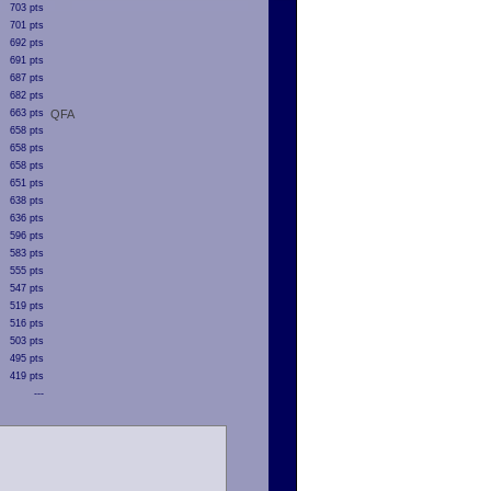
703 pts
701 pts
692 pts
691 pts
687 pts
682 pts
663 pts
QFA
658 pts
658 pts
658 pts
651 pts
638 pts
636 pts
596 pts
583 pts
555 pts
547 pts
519 pts
516 pts
503 pts
495 pts
419 pts
---