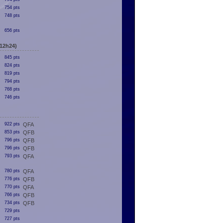
754 pts
748 pts
656 pts
12h24)
845 pts
824 pts
819 pts
794 pts
768 pts
746 pts
922 pts
QFA
853 pts
QFB
796 pts
QFB
796 pts
QFB
793 pts
QFA
780 pts
QFA
776 pts
QFB
770 pts
QFA
766 pts
QFB
734 pts
QFB
729 pts
727 pts