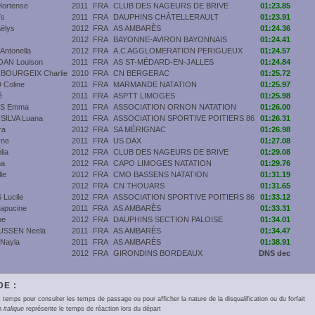
ortense
2011
FRA
CLUB DES NAGEURS DE BRIVE
01:23.85
ïs
2011
FRA
DAUPHINS CHÂTELLERAULT
01:23.91
ëlys
2012
FRA
AS AMBARÈS
01:24.36
2012
FRA
BAYONNE-AVIRON BAYONNAIS
01:24.41
ntonella
2012
FRA
A.C AGGLOMERATION PERIGUEUX
01:24.57
AN Louison
2011
FRA
AS ST-MÉDARD-EN-JALLES
01:24.84
 BOURGEIX Charlie
2010
FRA
CN BERGERAC
01:25.72
Coline
2011
FRA
MARMANDE NATATION
01:25.97
é
2011
FRA
ASPTT LIMOGES
01:25.98
S Emma
2011
FRA
ASSOCIATION ORNON NATATION
01:26.00
SILVA Luana
2011
FRA
ASSOCIATION SPORTIVE POITIERS 86
01:26.31
ra
2012
FRA
SA MÉRIGNAC
01:26.98
yne
2011
FRA
US DAX
01:27.08
lia
2012
FRA
CLUB DES NAGEURS DE BRIVE
01:29.08
na
2012
FRA
CAPO LIMOGES NATATION
01:29.76
le
2012
FRA
CMO BASSENS NATATION
01:31.19
2012
FRA
CN THOUARS
01:31.65
Lucile
2012
FRA
ASSOCIATION SPORTIVE POITIERS 86
01:33.12
apucine
2011
FRA
AS AMBARÈS
01:33.31
ne
2012
FRA
DAUPHINS SECTION PALOISE
01:34.01
SSEN Neela
2011
FRA
AS AMBARÈS
01:34.47
Nayla
2011
FRA
AS AMBARÈS
01:38.91
2012
FRA
GIRONDINS BORDEAUX
DNS dec
E :
 temps pour consulter les temps de passage ou pour afficher la nature de la disqualification ou du forfait
en
italique
représente le temps de réaction lors du départ