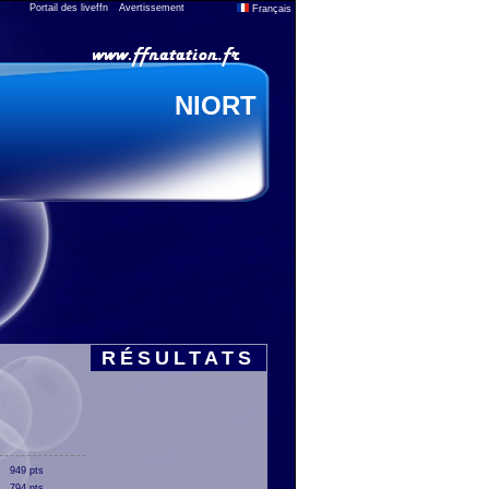
Portail des liveffn
Avertissement
Français
NIORT
RÉSULTATS
949 pts
794 pts