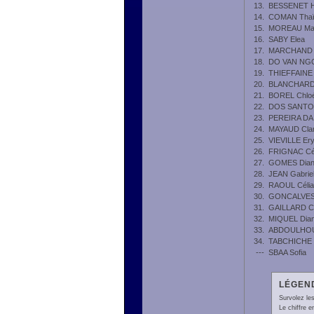
13.
BESSENET H
14.
COMAN Tha
15.
MOREAU Ma
16.
SABY Elea
17.
MARCHAND A
18.
DO VAN NGO
19.
THIEFFAINE
20.
BLANCHARD 
21.
BOREL Chlo
22.
DOS SANTO
23.
PEREIRA DA 
24.
MAYAUD Cla
25.
VIEVILLE Er
26.
FRIGNAC Cé
27.
GOMES Dia
28.
JEAN Gabriel
29.
RAOUL Célia
30.
GONCALVES 
31.
GAILLARD C
32.
MIQUEL Dia
33.
ABDOULHOU
34.
TABCHICHE 
---
SBAA Sofia
LÉGEND
Survolez les
Le chiffre 