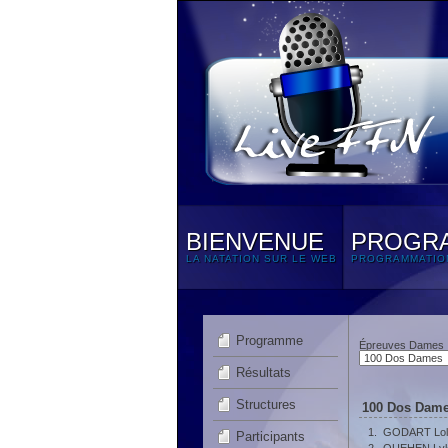
BIENVENUE
PROGR
LA NATATION SUR LE WEB
PROGRAMMATIO
Programme
Épreuves Dames
Résultats
Structures
100 Dos Dame
1.
GODART Lol
Participants