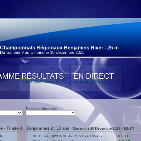
Championnats Régionaux Benjamins Hiver - 25 m
Du Samedi 9 au Dimanche 10 Décembre 2023
AMME
RÉSULTATS
EN DIRECT
N
POUR TOUT SAVOIR
VIVEZ L'ACTION !
Épreuves Messieurs
s - Finale A Benjamines 2 : 13 ans
(Dimanche 10 Décembre 2023 - 12h27)
a
2010
FRA
BAYONNE-AVIRON BAYONNAIS
01:13.11