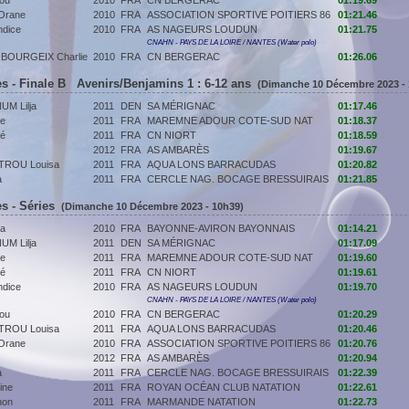
ou
2010
FRA
CN BERGERAC
01:19.69
Orane
2010
FRA
ASSOCIATION SPORTIVE POITIERS 86
01:21.46
dice
2010
FRA
AS NAGEURS LOUDUN
01:21.75
CNAHN - PAYS DE LA LOIRE / NANTES (Water polo)
 BOURGEIX Charlie
2010
FRA
CN BERGERAC
01:26.06
s - Finale B Avenirs/Benjamins 1 : 6-12 ans
(Dimanche 10 Décembre 2023 - 
M Lilja
2011
DEN
SA MÉRIGNAC
01:17.46
ie
2011
FRA
MAREMNE ADOUR COTE-SUD NAT
01:18.37
oé
2011
FRA
CN NIORT
01:18.59
2012
FRA
AS AMBARÈS
01:19.67
ROU Louisa
2011
FRA
AQUA LONS BARRACUDAS
01:20.82
a
2011
FRA
CERCLE NAG. BOCAGE BRESSUIRAIS
01:21.85
s - Séries
(Dimanche 10 Décembre 2023 - 10h39)
a
2010
FRA
BAYONNE-AVIRON BAYONNAIS
01:14.21
M Lilja
2011
DEN
SA MÉRIGNAC
01:17.09
ie
2011
FRA
MAREMNE ADOUR COTE-SUD NAT
01:19.60
oé
2011
FRA
CN NIORT
01:19.61
dice
2010
FRA
AS NAGEURS LOUDUN
01:19.70
CNAHN - PAYS DE LA LOIRE / NANTES (Water polo)
ou
2010
FRA
CN BERGERAC
01:20.29
ROU Louisa
2011
FRA
AQUA LONS BARRACUDAS
01:20.46
Orane
2010
FRA
ASSOCIATION SPORTIVE POITIERS 86
01:20.76
2012
FRA
AS AMBARÈS
01:20.94
a
2011
FRA
CERCLE NAG. BOCAGE BRESSUIRAIS
01:22.39
ine
2011
FRA
ROYAN OCÉAN CLUB NATATION
01:22.61
non
2011
FRA
MARMANDE NATATION
01:22.73