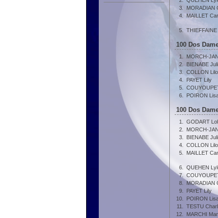
2.
QUEHEN Lyl
3.
MORADIAN 
4.
MAILLET Can
5.
THIEFFAINE
100 Dos Dame
1.
MORCH-JANU
2.
BIENABE Jul
3.
COLLON Lil
4.
PAYET Lily
5.
COUYOUPET
6.
POIRON Lis
100 Dos Dame
1.
GODART Lol
2.
MORCH-JANU
3.
BIENABE Jul
4.
COLLON Lil
5.
MAILLET Can
6.
QUEHEN Lyl
7.
COUYOUPET
8.
MORADIAN 
9.
PAYET Lily
10.
POIRON Lis
11.
TESTU Charl
12.
MARCHI Ma