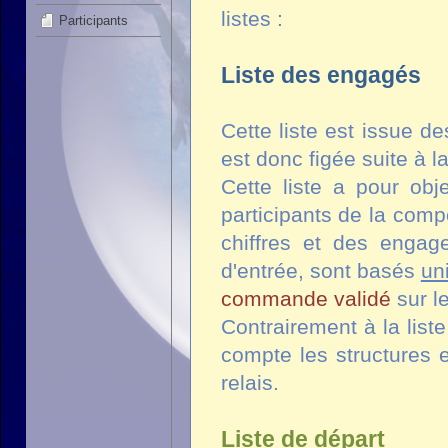
listes :
Participants
Liste des engagés
Cette liste est issue d
est donc figée suite à l
Cette liste a pour obje
participants de la com
chiffres et des engag
d'entrée, sont basés
un
commande validé
sur l
Contrairement à la list
compte les structures 
relais.
Liste de départ