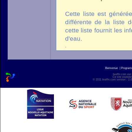
Cette liste est généré
différente de la liste
cette liste fournit les 
d'eau.
.
Bienvenue
|
Progra
liveffn.com est
Ce site exploite
© 2011 liveffn.com version : 2.