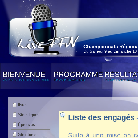
Championnats Régionau
Du Samedi 9 au Dimanche 10
BIENVENUE
PROGRAMME
RÉSULTA
LA NATATION SUR LE WEB
PROGRAMMATION
POUR TOUT SAVOI
listes
Statistiques
Liste des engagés
Épreuves
Suite à une mise en co
Structures